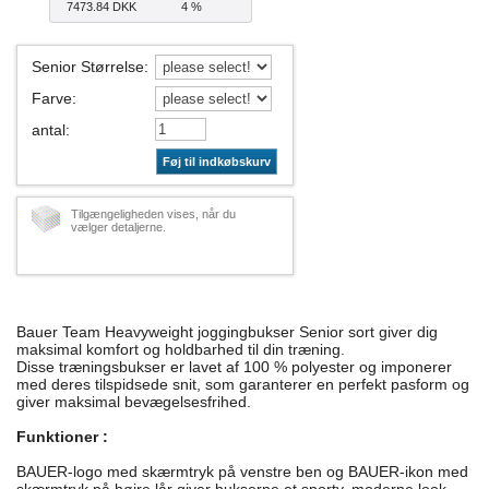
7473.84 DKK
4 %
Senior Størrelse
:
Farve
:
antal
:
Føj til indkøbskurv
Tilgængeligheden vises, når du
vælger detaljerne.
Bauer Team Heavyweight joggingbukser Senior sort giver dig
maksimal komfort og holdbarhed til din træning.
Disse træningsbukser er lavet af 100 % polyester og imponerer
med deres tilspidsede snit, som garanterer en perfekt pasform og
giver maksimal bevægelsesfrihed.
Funktioner :
BAUER-logo med skærmtryk på venstre ben og BAUER-ikon med