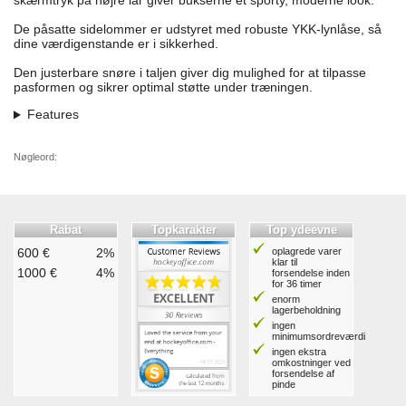
skærmtryk på højre lår giver bukserne et sporty, moderne look.
De påsatte sidelommer er udstyret med robuste YKK-lynlåse, så
dine værdigenstande er i sikkerhed.
Den justerbare snøre i taljen giver dig mulighed for at tilpasse
pasformen og sikrer optimal støtte under træningen.
Features
Nøgleord:
Rabat
Topkarakter
Top ydeevne
600 €
2%
oplagrede varer
klar til
1000 €
4%
forsendelse inden
for 36 timer
enorm
lagerbeholdning
ingen
minimumsordreværdi
ingen ekstra
omkostninger ved
forsendelse af
pinde