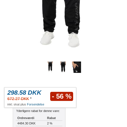
298.58 DKK
- 56 %
672.27 DKK
*
inkl. skat plus
Forsendelse
Yderligere rabat for denne vare:
Ordreværdi
Rabat
4484.30 DKK
2 %