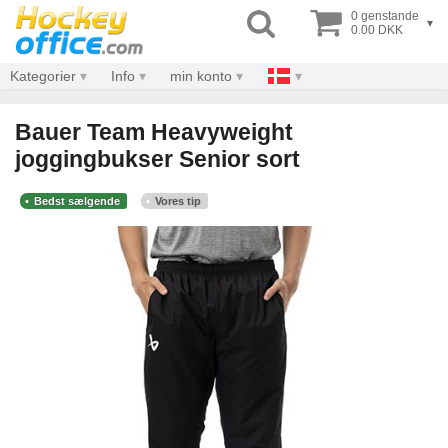
0 genstande
▾
0.00 DKK
Kategorier
Info
min konto
Bauer Team Heavyweight
joggingbukser Senior sort
Bedst sælgende
Vores tip