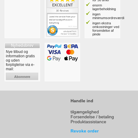
for 36 timer
enorm
lagerbeholdning
ingen
minimumsordreværdi
ingen ekstra
omkostninger ved
forsendelse af
pinde
Nyhedsbrev
Nye tilbud og
information gratis
og uden
forpligtelse via e-
mail:
Abonnere
Handle ind
tilgængelighed
Forsendelse / betaling
Produktassistance
Revoke order