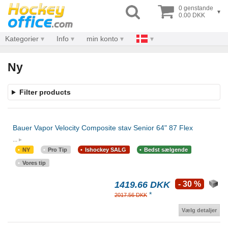
0 genstande
▾
0.00 DKK
Kategorier
Info
min konto
Ny
Filter products
Bauer Vapor Velocity Composite stav Senior 64" 87 Flex
...
NY
Pro Tip
Ishockey SALG
Bedst sælgende
Vores tip
1419.66 DKK
- 30 %
*
2017.56 DKK
Vælg detaljer