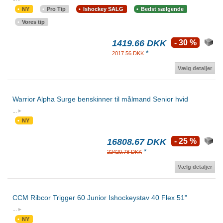
NY
Pro Tip
Ishockey SALG
Bedst sælgende
Vores tip
1419.66 DKK
- 30 %
*
2017.56 DKK
Vælg detaljer
Warrior Alpha Surge benskinner til målmand Senior hvid
...
NY
16808.67 DKK
- 25 %
*
22420.78 DKK
Vælg detaljer
CCM Ribcor Trigger 60 Junior Ishockeystav 40 Flex 51"
...
NY