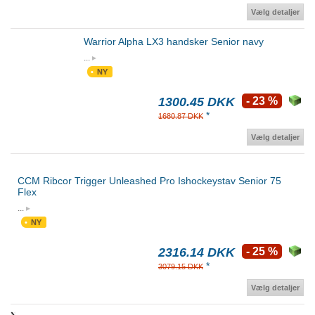
Vælg detaljer
Warrior Alpha LX3 handsker Senior navy
...
NY
1300.45 DKK
- 23 %
*
1680.87 DKK
Vælg detaljer
CCM Ribcor Trigger Unleashed Pro Ishockeystav Senior 75
Flex
...
NY
2316.14 DKK
- 25 %
*
3079.15 DKK
Vælg detaljer