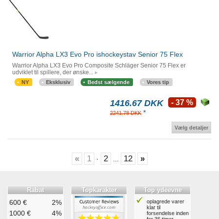
Warrior Alpha LX3 Evo Pro ishockeystav Senior 75 Flex
Warrior Alpha LX3 Evo Pro Composite Schläger Senior 75 Flex er
udviklet til spillere, der ønske...
NY
Eksklusiv
Bedst sælgende
Vores tip
1416.67 DKK
- 37 %
*
2241.78 DKK
Vælg detaljer
«
1
2
12
»
·
...
Rabat
Topkarakter
Top ydeevne
600 €
2%
oplagrede varer
klar til
1000 €
4%
forsendelse inden