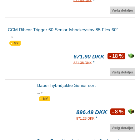
*
671.90 DKK
Vælg detaljer
CCM Ribcor Trigger 60 Senior Ishockeystav 85 Flex 60"
...
NY
671.90 DKK
- 18 %
*
821.38 DKK
Vælg detaljer
Bauer hybridjakke Senior sort
...
NY
896.49 DKK
- 8 %
*
971.23 DKK
Vælg detaljer