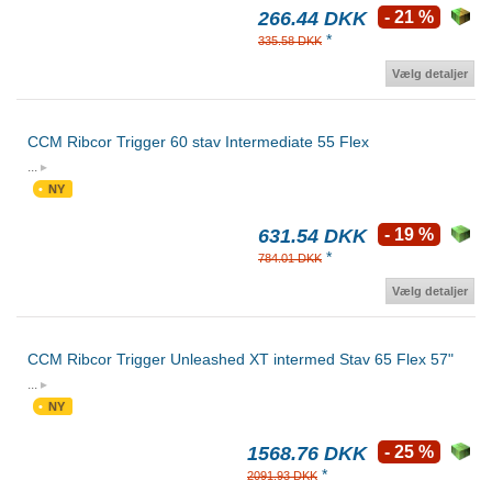
266.44 DKK
- 21 %
*
335.58 DKK
Vælg detaljer
CCM Ribcor Trigger 60 stav Intermediate 55 Flex
...
NY
631.54 DKK
- 19 %
*
784.01 DKK
Vælg detaljer
CCM Ribcor Trigger Unleashed XT intermed Stav 65 Flex 57"
...
NY
1568.76 DKK
- 25 %
*
2091.93 DKK