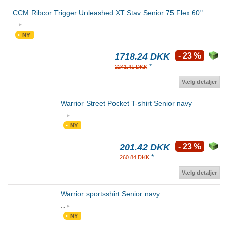
CCM Ribcor Trigger Unleashed XT Stav Senior 75 Flex 60"
...
NY
1718.24 DKK
- 23 %
*
2241.41 DKK
Vælg detaljer
Warrior Street Pocket T-shirt Senior navy
...
NY
201.42 DKK
- 23 %
*
260.84 DKK
Vælg detaljer
Warrior sportsshirt Senior navy
...
NY