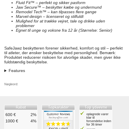
Fluid Fit™ – perfekt og sikker pasform
Jaw Secure™ – beskytter kæbe og undermund
Remodel Tech™ – kan tilpasses flere gange
Marvel-design – licenseret og stilfuldt
Mulighed for at trække vejret, tale og drikke uden
problemer
Egnet til unge og voksne fra 12 år (Størrelse: Senior)
SafeJawz beskytteren forener sikkerhed, komfort og stil – perfekt
til atleter, der ønsker beskyttelse med personlighed. Bemærk:
Produktet reducerer risikoen for alvorlige skader, men giver ikke
fuldstændig beskyttelse.
Features
Nøgleord:
Rabat
Topkarakter
Top ydeevne
600 €
2%
oplagrede varer
klar til
1000 €
4%
forsendelse inden
for 36 timer