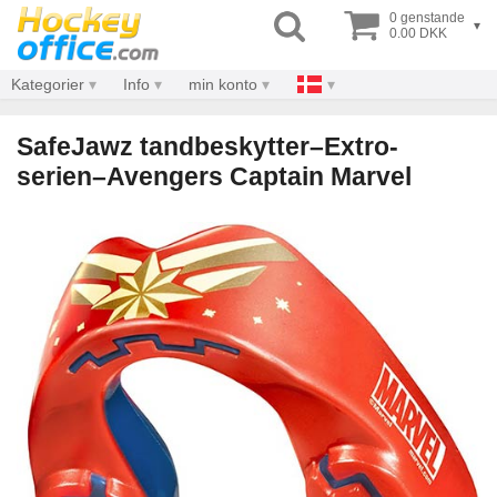
0 genstande
▾
0.00 DKK
Kategorier
Info
min konto
SafeJawz tandbeskytter–Extro-
serien–Avengers Captain Marvel