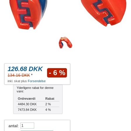
126.68 DKK
- 6 %
134.16 DKK
*
inkl. skat plus
Forsendelse
Yderligere rabat for denne
vare:
Ordreværdi
Rabat
4484.30 DKK
2 %
7473.84 DKK
4 %
antal
: