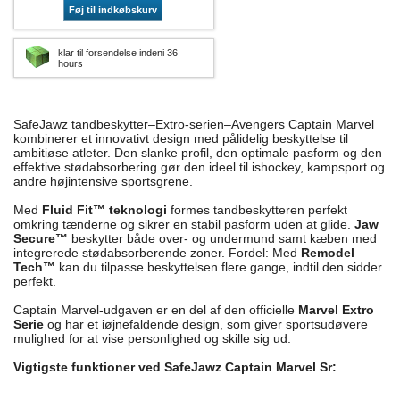
Føj til indkøbskurv
klar til forsendelse indeni 36
hours
SafeJawz tandbeskytter–Extro-serien–Avengers Captain Marvel
kombinerer et innovativt design med pålidelig beskyttelse til
ambitiøse atleter. Den slanke profil, den optimale pasform og den
effektive stødabsorbering gør den ideel til ishockey, kampsport og
andre højintensive sportsgrene.
Med
Fluid Fit™ teknologi
formes tandbeskytteren perfekt
omkring tænderne og sikrer en stabil pasform uden at glide.
Jaw
Secure™
beskytter både over- og undermund samt kæben med
integrerede stødabsorberende zoner. Fordel: Med
Remodel
Tech™
kan du tilpasse beskyttelsen flere gange, indtil den sidder
perfekt.
Captain Marvel-udgaven er en del af den officielle
Marvel Extro
Serie
og har et iøjnefaldende design, som giver sportsudøvere
mulighed for at vise personlighed og skille sig ud.
Vigtigste funktioner ved SafeJawz Captain Marvel Sr: