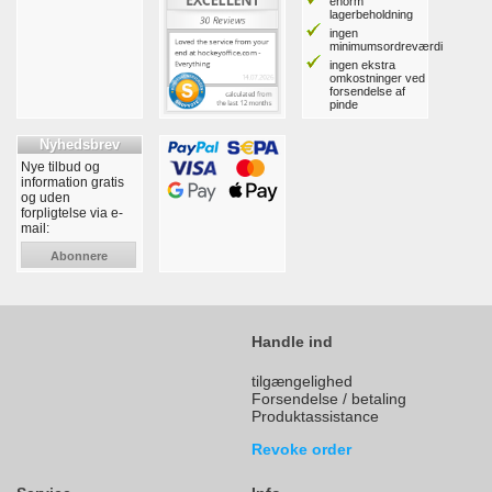
enorm
lagerbeholdning
ingen
minimumsordreværdi
ingen ekstra
omkostninger ved
forsendelse af
pinde
Nyhedsbrev
Nye tilbud og
information gratis
og uden
forpligtelse via e-
mail:
Abonnere
Handle ind
tilgængelighed
Forsendelse / betaling
Produktassistance
Revoke order