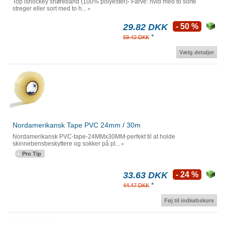
Top ishockey snørebånd (100% polyester)- Farve: hvid med to sorte
streger eller sort med to h...
29.82 DKK
- 50 %
*
59.42 DKK
Vælg detaljer
Nordamerikansk Tape PVC 24mm / 30m
Nordamerikansk PVC-tape-24MMx30MM-perfekt til at holde
skinnebensbeskyttere og sokker på pl...
Pro Tip
33.63 DKK
- 24 %
*
44.47 DKK
Føj til indkøbskurv