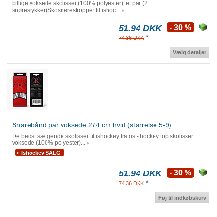
billige voksede skolisser (100% polyester), et par (2
snørestykker)Skosnørestropper til ishoc...
51.94 DKK
- 30 %
*
74.36 DKK
Vælg detaljer
Snørebånd par voksede 274 cm hvid (størrelse 5-9)
De bedst sælgende skolisser til ishockey fra os - hockey top skolisser
voksede (100% polyester)...
Ishockey SALG
51.94 DKK
- 30 %
*
74.36 DKK
Føj til indkøbskurv