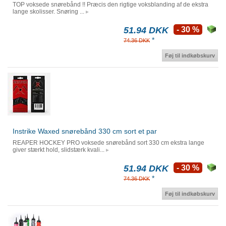
TOP voksede snørebånd !! Præcis den rigtige voksblanding af de ekstra
lange skolisser. Snøring ...
51.94 DKK
- 30 %
*
74.36 DKK
Føj til indkøbskurv
Instrike Waxed snørebånd 330 cm sort et par
REAPER HOCKEY PRO voksede snørebånd sort 330 cm ekstra lange
giver stærkt hold, slidstærk kvali...
51.94 DKK
- 30 %
*
74.36 DKK
Føj til indkøbskurv