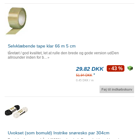
Selvklæbende tape klar 66 m 5 cm
tåretæt / god kvalitet, let at rulle den brede og gode version udDen
allrounder inden for b...
29.82 DKK
- 43 %
*
51.94 DKK
0.45 DKK / m
Føj til indkøbskurv
Uvokset (som bomuld) Instrike snøresko par 304cm