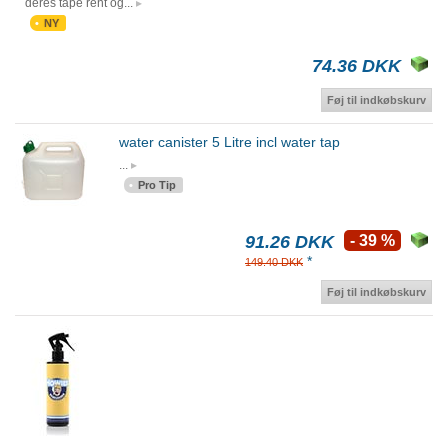
deres tape rent og...
NY
74.36 DKK
Føj til indkøbskurv
water canister 5 Litre incl water tap
...
Pro Tip
91.26 DKK
- 39 %
*
149.40 DKK
Føj til indkøbskurv