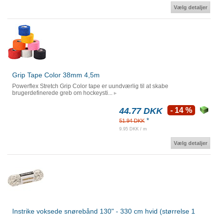
Vælg detaljer
Grip Tape Color 38mm 4,5m
Powerflex Stretch Grip Color tape er uundværlig til at skabe
brugerdefinerede greb om hockeysti...
44.77 DKK
- 14 %
*
51.94 DKK
9.95 DKK / m
Vælg detaljer
Instrike voksede snørebånd 130" - 330 cm hvid (størrelse 1