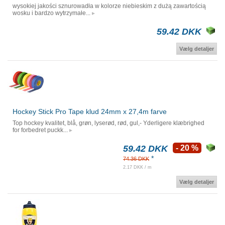
wysokiej jakości sznurowadła w kolorze niebieskim z dużą zawartością
wosku i bardzo wytrzymałe...
59.42 DKK
Vælg detaljer
Hockey Stick Pro Tape klud 24mm x 27,4m farve
Top hockey kvalitet, blå, grøn, lyserød, rød, gul,- Yderligere klæbrighed
for forbedret puckk...
59.42 DKK
- 20 %
*
74.36 DKK
2.17 DKK / m
Vælg detaljer