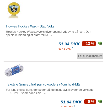
Howies Hockey Wax - Stav Voks
Howies Hockey Wax stavvoks giver optimal ydeevne på isen. Den
specielle blanding af blødt mikro...
51.94 DKK
- 13 %
*
59.42 DKK
Føj til indkøbskurv
Texstyle Snørebånd par voksede 274cm hvid-blå
For ishockeyspillere, der søger pålideligt udstyr, tilbyder de voksede
TEXSTYLE snørebånd i hvi...
51.94 DKK
- 0 %
*
51.94 DKK