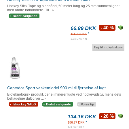
Hockey Stick Tape og bladbånd, 50 meter lang og 25 mm sammenlignet
med andre forhandlere- Til...
Bedst sælgende
66.89 DKK
- 40 %
*
111.73 DKK
1.34 DKK / m
Føj til indkøbskurv
Captodor Sport vaskemiddel 900 ml til fjernelse af lugt
Bioteknologisk produkt, der eliminerer lugte ved hockeyudstyr, mens dets
behagelige duft giver ...
Ishockey SALG
Bedst sælgende
Vores tip
134.16 DKK
- 28 %
*
186.77 DKK
149.06 DKK / l