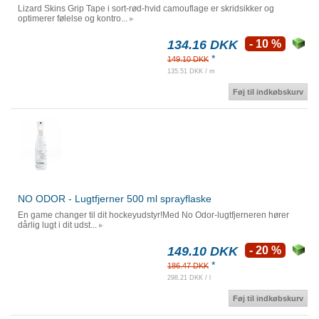
Lizard Skins Grip Tape i sort-rød-hvid camouflage er skridsikker og
optimerer følelse og kontro...
134.16 DKK
- 10 %
*
149.10 DKK
135.51 DKK / m
Føj til indkøbskurv
NO ODOR - Lugtfjerner 500 ml sprayflaske
En game changer til dit hockeyudstyr!Med No Odor-lugtfjerneren hører
dårlig lugt i dit udst...
149.10 DKK
- 20 %
*
186.47 DKK
298.21 DKK / l
Føj til indkøbskurv