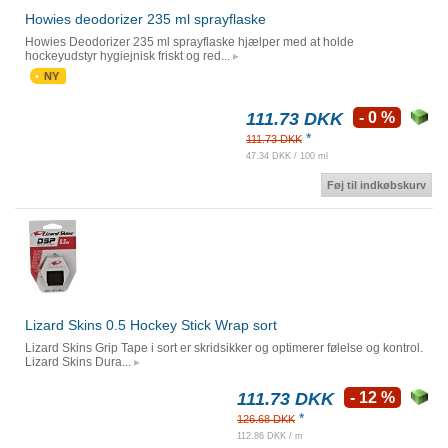
Howies deodorizer 235 ml sprayflaske
Howies Deodorizer 235 ml sprayflaske hjælper med at holde
hockeyudstyr hygiejnisk friskt og red...
NY
111.73 DKK
- 0 %
*
111.73 DKK
47.34 DKK / 100 ml
Føj til indkøbskurv
Lizard Skins 0.5 Hockey Stick Wrap sort
Lizard Skins Grip Tape i sort er skridsikker og optimerer følelse og kontrol.
Lizard Skins Dura...
111.73 DKK
- 12 %
*
126.68 DKK
112.86 DKK / m