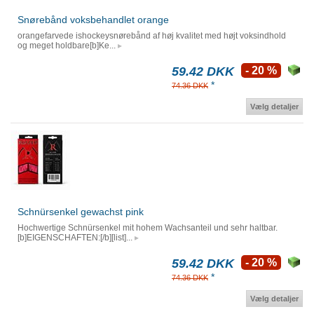
Snørebånd voksbehandlet orange
orangefarvede ishockeysnørebånd af høj kvalitet med højt voksindhold
og meget holdbare[b]Ke...
59.42 DKK
- 20 %
*
74.36 DKK
Vælg detaljer
Schnürsenkel gewachst pink
Hochwertige Schnürsenkel mit hohem Wachsanteil und sehr haltbar.
[b]EIGENSCHAFTEN:[/b][list]...
59.42 DKK
- 20 %
*
74.36 DKK
Vælg detaljer