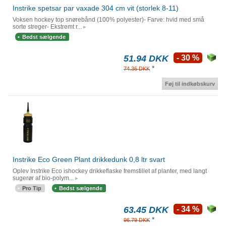
Instrike spetsar par vaxade 304 cm vit (storlek 8-11)
Voksen hockey top snørebånd (100% polyester)- Farve: hvid med små
sorte streger- Ekstremt r...
Bedst sælgende
51.94 DKK
- 30 %
*
74.36 DKK
Føj til indkøbskurv
Instrike Eco Green Plant drikkedunk 0,8 ltr svart
Oplev Instrike Eco ishockey drikkeflaske fremstillet af planter, med langt
sugerør af bio-polym...
Pro Tip
Bedst sælgende
63.45 DKK
- 34 %
*
96.79 DKK