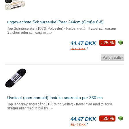
ungewachste Schnürsenkel Paar 244cm (Größe 6-8)
Top Schnürsenkel (100% Polyester) - Farbe: weiß mit zwei schwarzen
Strichen oder schwarz mit...
44.47 DKK
- 25 %
*
59.42 DKK
Vælg detaljer
Uvokset (som bomuld) Instrike snøresko par 330 cm
Top ishockey snørebånd (100% polyester) - farve: hvid med to sorte
streger eller med to blå lin...
44.47 DKK
- 25 %
*
59.42 DKK