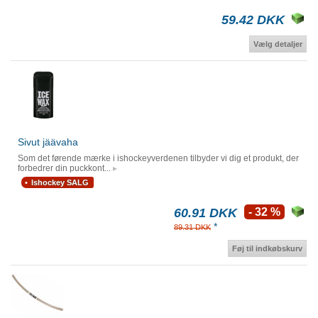
59.42 DKK
Vælg detaljer
Sivut jäävaha
Som det førende mærke i ishockeyverdenen tilbyder vi dig et produkt, der
forbedrer din puckkont...
Ishockey SALG
60.91 DKK
- 32 %
*
89.31 DKK
Føj til indkøbskurv