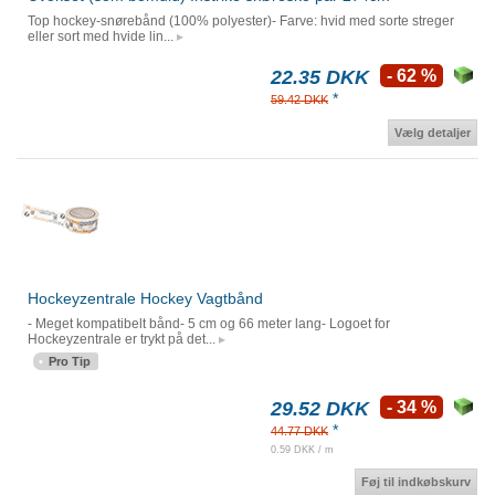
Top hockey-snørebånd (100% polyester)- Farve: hvid med sorte streger
eller sort med hvide lin...
22.35 DKK
- 62 %
*
59.42 DKK
Vælg detaljer
Hockeyzentrale Hockey Vagtbånd
- Meget kompatibelt bånd- 5 cm og 66 meter lang- Logoet for
Hockeyzentrale er trykt på det...
Pro Tip
29.52 DKK
- 34 %
*
44.77 DKK
0.59 DKK / m
Føj til indkøbskurv