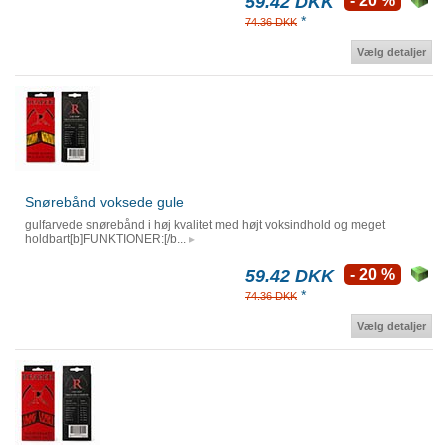
59.42 DKK
- 20 %
*
74.36 DKK
Vælg detaljer
Snørebånd voksede gule
gulfarvede snørebånd i høj kvalitet med højt voksindhold og meget
holdbart[b]FUNKTIONER:[/b...
59.42 DKK
- 20 %
*
74.36 DKK
Vælg detaljer