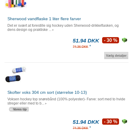
Sherwood vandflaske 1 liter flere farver
Det er svært at forestille sig hockey uden Sherwood-drikkeflasken, og
dens design og praktiske ...
51.94 DKK
- 30 %
*
74.36 DKK
Vælg detaljer
Skofter voks 304 cm sort (størrelse 10-13)
Voksen hockey top snørebånd (100% polyester)- Farve: sort med to hvide
streger eller med to b...
Vores tip
51.94 DKK
- 30 %
*
74.36 DKK