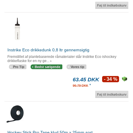
Føj til indkøbskurv
Instrike Eco drikkedunk 0,8 ltr gennemsigtig
Fremstillet af plantebaserede råmaterialer står Instrike Eco ishockey
drikkeflaske for en ny ge...
Pro Tip
Bedst sælgende
Vores tip
63.45 DKK
- 34 %
*
96.79 DKK
Føj til indkøbskurv
Hockey Stick Pro Tape klud 50m x 25mm sort