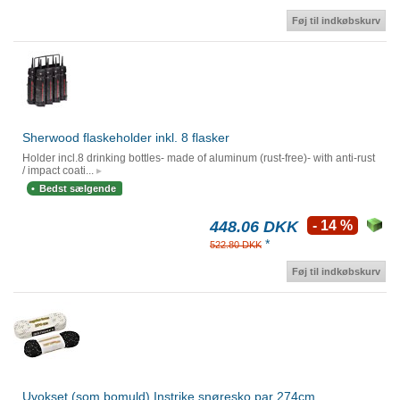
Føj til indkøbskurv
Sherwood flaskeholder inkl. 8 flasker
Holder incl.8 drinking bottles- made of aluminum (rust-free)- with anti-rust
/ impact coati...
Bedst sælgende
448.06 DKK
- 14 %
*
522.80 DKK
Føj til indkøbskurv
Uvokset (som bomuld) Instrike snøresko par 274cm