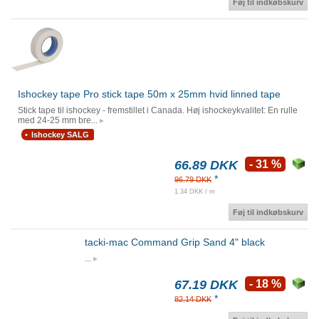
Føj til indkøbskurv
Ishockey tape Pro stick tape 50m x 25mm hvid linned tape
Stick tape til ishockey - fremstillet i Canada. Høj ishockeykvalitet: En rulle
med 24-25 mm bre...
Ishockey SALG
66.89 DKK
- 31 %
*
96.79 DKK
1.34 DKK / m
Føj til indkøbskurv
tacki-mac Command Grip Sand 4" black
...
67.19 DKK
- 18 %
*
82.14 DKK