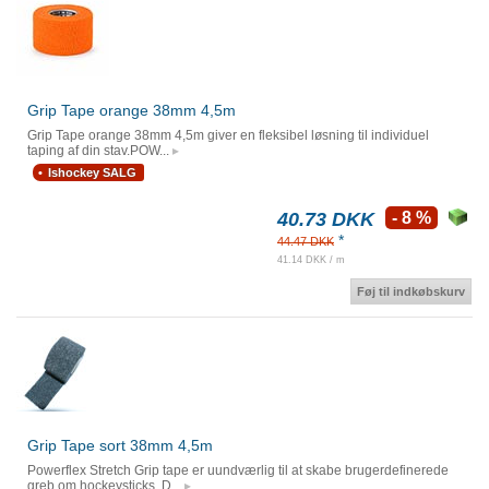
Grip Tape orange 38mm 4,5m
Grip Tape orange 38mm 4,5m giver en fleksibel løsning til individuel
taping af din stav.POW...
Ishockey SALG
40.73 DKK
- 8 %
*
44.47 DKK
41.14 DKK / m
Føj til indkøbskurv
Grip Tape sort 38mm 4,5m
Powerflex Stretch Grip tape er uundværlig til at skabe brugerdefinerede
greb om hockeysticks. D...