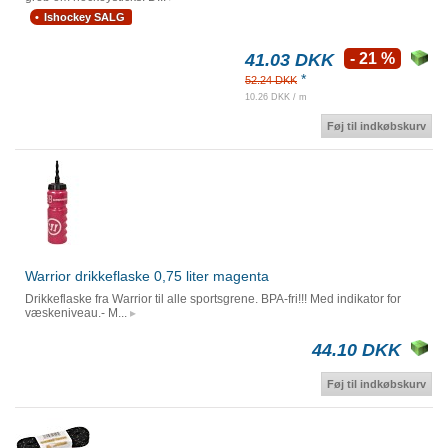
Ishockey SALG
41.03 DKK
- 21 %
*
52.24 DKK
10.26 DKK / m
Føj til indkøbskurv
Warrior drikkeflaske 0,75 liter magenta
Drikkeflaske fra Warrior til alle sportsgrene. BPA-fri!!! Med indikator for
væskeniveau.- M...
44.10 DKK
Føj til indkøbskurv