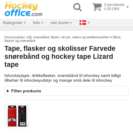
0 genstande
▾
0.00 DKK
Kategorier
Info
min konto
Hockeyudstyr, mål, snørebånd, flaske, skruer, nakke og tandbeskyttelse
»
Bånd,
flasker og snørebånd
Tape, flasker og skolisser Farvede
snørebånd og hockey tape Lizard
tape
Ishockeytape, drikkeflasker, snørebånd til ishockey samt billigt
tilbehør til ishockeyudstyr og mange små dele til ishockey
Filter products