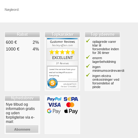
Nøgleord:
Rabat
Topkarakter
Top ydeevne
600 €
2%
oplagrede varer
klar til
1000 €
4%
forsendelse inden
for 36 timer
enorm
lagerbeholdning
ingen
minimumsordreværdi
ingen ekstra
omkostninger ved
forsendelse af
pinde
Nyhedsbrev
Nye tilbud og
information gratis
og uden
forpligtelse via e-
mail:
Abonnere