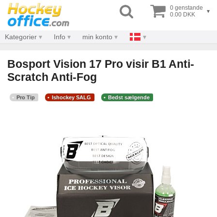
0 genstande
▾
0.00 DKK
Kategorier
Info
min konto
Bosport Vision 17 Pro visir B1 Anti-
Scratch Anti-Fog
Pro Tip
Ishockey SALG
Bedst sælgende