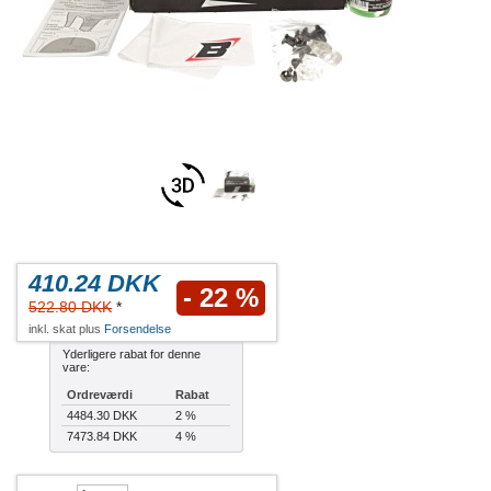
410.24 DKK
- 22 %
522.80 DKK
*
inkl. skat plus
Forsendelse
Yderligere rabat for denne
vare:
Ordreværdi
Rabat
4484.30 DKK
2 %
7473.84 DKK
4 %