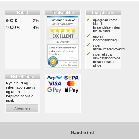
Rabat
Topkarakter
Top ydeevne
600 €
2%
oplagrede varer
klar til
1000 €
4%
forsendelse inden
for 36 timer
enorm
lagerbeholdning
ingen
minimumsordreværdi
ingen ekstra
omkostninger ved
forsendelse af
pinde
Nyhedsbrev
Nye tilbud og
information gratis
og uden
forpligtelse via e-
mail:
Abonnere
Handle ind