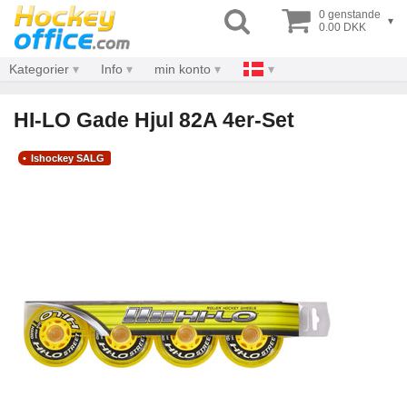
0 genstande
▾
0.00 DKK
Kategorier
Info
min konto
HI-LO Gade Hjul 82A 4er-Set
Ishockey SALG