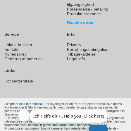
tilgængelighed
Forsendelse / betaling
Produktassistance
Revoke order
Service
Info
Lokale butikker
Privatliv
Kontakt
Forretningsbetingelser
Nyhedsbrev
Tilbagekaldelse
Genbrug af batterier
Legal info
Links
Hockeyzentrale
Alle priser plus forsendelse.
For leveringer inden for EU er priserne inklusive moms.
For leveringer til Storbritannien og Schweiz betaler vi også skatter og afgifter. Så
priserne er endelige priser for dem. Andre lande uden for EU anvender yderligere told,
skatter og afgifter.
* De overstregede priser er producentens eller en europæisk forhandlers vejledende
udsalgspriser på det tidspunkt, hvor produktet blev tilføjet til vores shop, eller den nye
vejledende pris i henhold til gamle standarder inden den første 30.4.2023.
Produktprisen og portoomkostningerne er kun vejledende priser. For udenlandsk