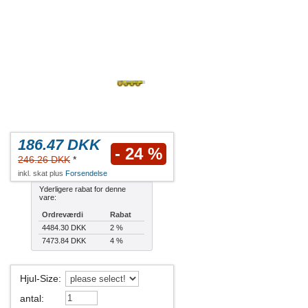
186.47 DKK
- 24 %
246.26 DKK
*
inkl. skat plus
Forsendelse
Yderligere rabat for denne
vare:
Ordreværdi
Rabat
4484.30 DKK
2 %
7473.84 DKK
4 %
Hjul-Size
:
antal
: