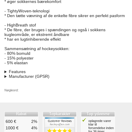
* øger sokkernes bærekomfort
- TightyWoven-teknologi
* Den tætte vævning af de enkelte fibre sikrer en perfekt pasform
- HighBreath stof
* De fibre, der bruges i spændingen og også i sokkens
kugleområde, er ekstremt åndbare
* har en lugtinhiberende effekt
Sammensætning af hockeysokken:
- 80% bomuld
- 15% polyester
- 5% elastan
Features
Manufacturer (GPSR)
Nøgleord:
Rabat
Topkarakter
Top ydeevne
600 €
2%
oplagrede varer
klar til
1000 €
4%
forsendelse inden
for 36 timer