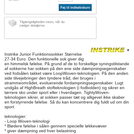
Føj til indkøbskurv
Tilgængeligheden vises, når du
vælger detaljerne.
Instrike Junior Funktionssokker Størrelse
27-34 Euro. Den funktionelle sok giver dig
en himmelsk følelse. På grund af de to forskellige syningstilstande
af sokkerne har sokken på den ene side dæmpningsegenskaber
ved fodsålen takket være LoopWoven-teknologien. På den anden
side tilvejebringer den tyndere tråd, der bruges i
strammeområdet, evoluerende fordampningsegenskaber. Lugt
undgås af HighBreath stofteknologien (i fodbolden) og sikrer en
tørrere sko under sport eller i hverdagen. TightyWoven-
teknologien sikrer, at sokken passer tæt og alligevel ikke skaber
en forstyrrende følelse. Så du kan koncentrere dig fuldt ud om din
sport.
teknologier:
- Loop Woven-teknologi
* Blødere følelse i sålen gennem specielle løkkevæver
* giver dæmpning ved hver belastning