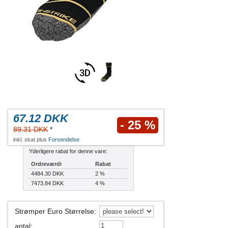
67.12 DKK
- 25 %
89.31 DKK
*
inkl. skat plus
Forsendelse
Yderligere rabat for denne vare:
Ordreværdi
Rabat
4484.30 DKK
2 %
7473.84 DKK
4 %
Strømper Euro Størrelse
:
antal
: