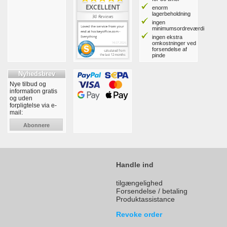
enorm
lagerbeholdning
ingen
minimumsordreværdi
ingen ekstra
omkostninger ved
forsendelse af
pinde
Nyhedsbrev
Nye tilbud og
information gratis
og uden
forpligtelse via e-
mail:
Abonnere
Handle ind
tilgængelighed
Forsendelse / betaling
Produktassistance
Revoke order