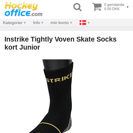
0 genstande
▾
0.00 DKK
Kategorier
Info
min konto
Instrike Tightly Voven Skate Socks
kort Junior