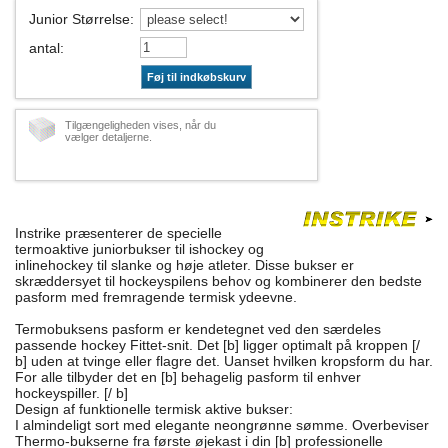
Junior Størrelse
:
antal
:
Føj til indkøbskurv
Tilgængeligheden vises, når du
vælger detaljerne.
Instrike præsenterer de specielle
termoaktive juniorbukser til ishockey og
inlinehockey til slanke og høje atleter. Disse bukser er
skræddersyet til hockeyspilens behov og kombinerer den bedste
pasform med fremragende termisk ydeevne.
Termobuksens pasform er kendetegnet ved den særdeles
passende hockey Fittet-snit. Det [b] ligger optimalt på kroppen [/
b] uden at tvinge eller flagre det. Uanset hvilken kropsform du har.
For alle tilbyder det en [b] behagelig pasform til enhver
hockeyspiller. [/ b]
Design af funktionelle termisk aktive bukser:
I almindeligt sort med elegante neongrønne sømme. Overbeviser
Thermo-bukserne fra første øjekast i din [b] professionelle