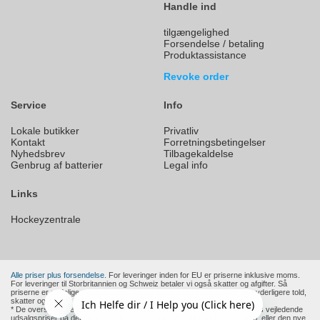
Handle ind
tilgængelighed
Forsendelse / betaling
Produktassistance
Revoke order
Service
Info
Lokale butikker
Privatliv
Kontakt
Forretningsbetingelser
Nyhedsbrev
Tilbagekaldelse
Genbrug af batterier
Legal info
Links
Hockeyzentrale
Alle priser plus forsendelse.
For leveringer inden for EU er priserne inklusive moms.
For leveringer til Storbritannien og Schweiz betaler vi også skatter og afgifter. Så
priserne er endelige priser for dem. Andre lande uden for EU anvender yderligere told,
skatter og afgifter.
* De overstregede priser er producentens eller en europæisk forhandlers vejledende
udsalgspriser på det tidspunkt, hvor produktet blev tilføjet til vores shop, eller den nye