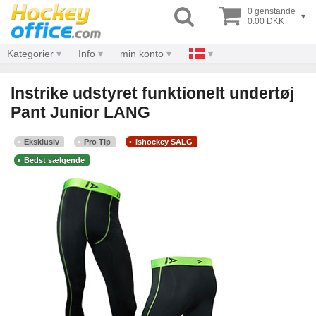
0 genstande
▾
0.00 DKK
Kategorier
Info
min konto
Instrike udstyret funktionelt undertøj
Pant Junior LANG
Eksklusiv
Pro Tip
Ishockey SALG
Bedst sælgende