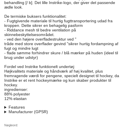
behandling [/ b]. Det lille Instrike-logo, der giver det passende
ædle look.
De termiske buksers funktionalitet:
- Fugtgivende materiale til hurtig fugttransportering udad fra
kroppen. Dette sikrer en behagelig pasform
- Riddance mesh til bedre ventilation på
skinnebeskyttelsesområdet.
- ved den højere overfladestruktur ved "
tråde med store overflader gevind "sikrer hurtig fordampning af
fugt og mindre lugt
- flade sømme forhindrer skure / blå mærker på huden (ideel til
brug under udstyr)
Fordel ved Instrike funktionelt undertøj:
Højkvalitets materiale og håndværk af høj kvalitet, plus
fremragende værdi for pengene, specielt designet til hockey, da
Instrike er et rent hockeymærke og kun skaber produkter til
hockey.
ingredienser:
88% polyester
12% elastan
Features
Manufacturer (GPSR)
Nøgleord: