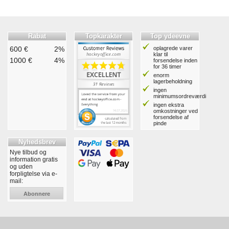
Rabat
Topkarakter
Top ydeevne
600 €
2%
oplagrede varer
klar til
1000 €
4%
forsendelse inden
for 36 timer
enorm
lagerbeholdning
ingen
minimumsordreværdi
ingen ekstra
omkostninger ved
forsendelse af
pinde
Nyhedsbrev
Nye tilbud og
information gratis
og uden
forpligtelse via e-
mail:
Abonnere