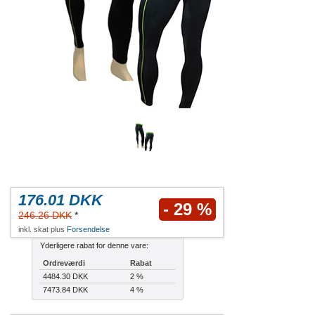
176.01 DKK
- 29 %
246.26 DKK
*
inkl. skat plus
Forsendelse
Yderligere rabat for denne vare:
Ordreværdi
Rabat
4484.30 DKK
2 %
7473.84 DKK
4 %