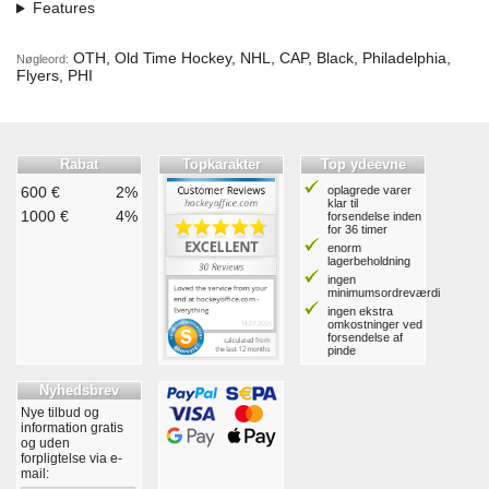
Features
OTH, Old Time Hockey, NHL, CAP, Black, Philadelphia,
Nøgleord:
Flyers, PHI
Rabat
Topkarakter
Top ydeevne
600 €
2%
oplagrede varer
klar til
1000 €
4%
forsendelse inden
for 36 timer
enorm
lagerbeholdning
ingen
minimumsordreværdi
ingen ekstra
omkostninger ved
forsendelse af
pinde
Nyhedsbrev
Nye tilbud og
information gratis
og uden
forpligtelse via e-
mail: