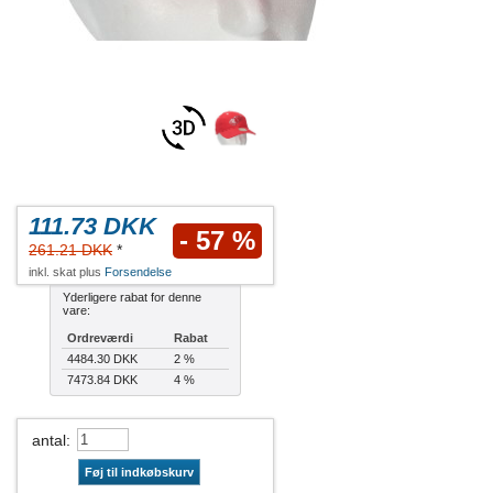
111.73 DKK
- 57 %
261.21 DKK
*
inkl. skat plus
Forsendelse
Yderligere rabat for denne
vare:
Ordreværdi
Rabat
4484.30 DKK
2 %
7473.84 DKK
4 %
antal
:
Føj til indkøbskurv