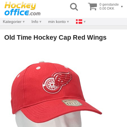
0 genstande
▾
0.00 DKK
Kategorier
Info
min konto
Old Time Hockey Cap Red Wings