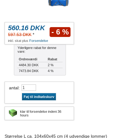
560.16 DKK
- 6 %
597.53 DKK
*
inkl. skat plus
Forsendelse
Yderligere rabat for denne
vare:
Ordreværdi
Rabat
4484.30 DKK
2 %
7473.84 DKK
4 %
antal
:
Føj til indkøbskurv
klar til forsendelse indeni 36
hours
Størrelse L ca. 104x60x45 cm (4 udvendige lommer)