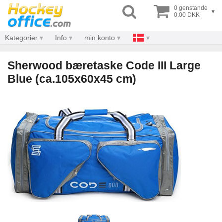
0 genstande
▾
0.00 DKK
Kategorier
Info
min konto
Sherwood bæretaske Code III Large
Blue (ca.105x60x45 cm)