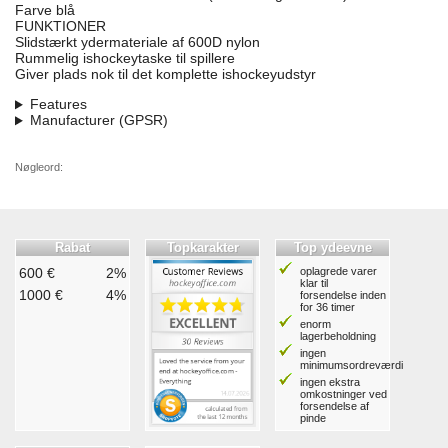
Farve blå
FUNKTIONER
Slidstærkt ydermateriale af 600D nylon
Rummelig ishockeytaske til spillere
Giver plads nok til det komplette ishockeyudstyr
Features
Manufacturer (GPSR)
Nøgleord:
Rabat
Topkarakter
Top ydeevne
600 €
2%
oplagrede varer
klar til
1000 €
4%
forsendelse inden
for 36 timer
enorm
lagerbeholdning
ingen
minimumsordreværdi
ingen ekstra
omkostninger ved
forsendelse af
pinde