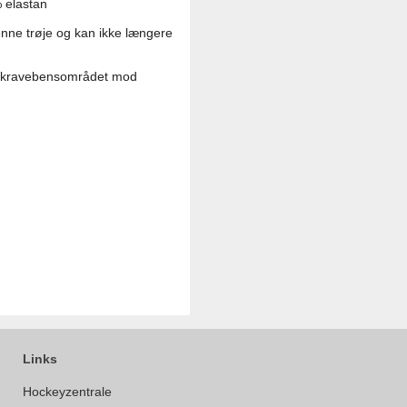
% elastan
denne trøje og kan ikke længere
 og kravebensområdet mod
Links
Hockeyzentrale