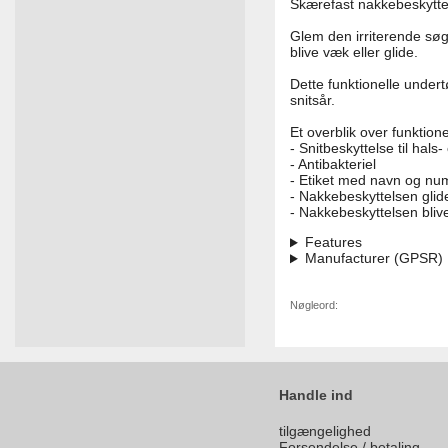
Skærefast nakkebeskyttels
Glem den irriterende søge
blive væk eller glide.
Dette funktionelle undert
snitsår.
Et overblik over funktion
- Snitbeskyttelse til hal
- Antibakteriel
- Etiket med navn og num
- Nakkebeskyttelsen glid
- Nakkebeskyttelsen bliv
Features
Manufacturer (GPSR)
Nøgleord:
Handle ind
tilgængelighed
Forsendelse / betaling