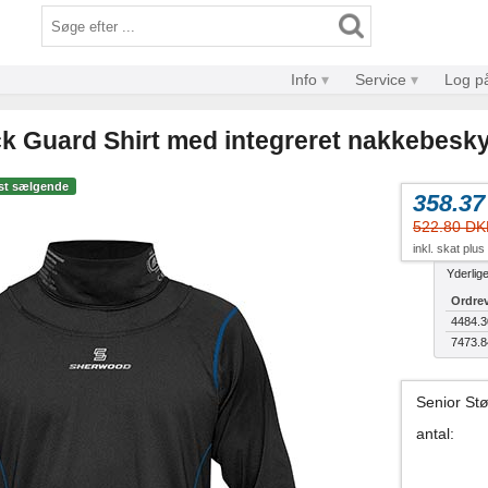
Info
Service
Log p
 Guard Shirt med integreret nakkebesky
st sælgende
358.3
522.80 DK
inkl. skat plus
Yderlig
Ordre
4484.
7473.
Senior Stø
antal
: