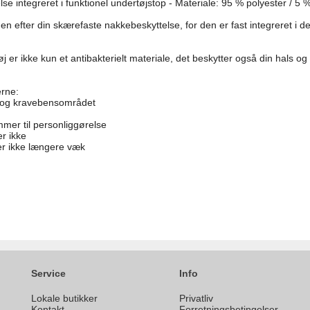
e integreret i funktionel undertøjstop - Materiale: 95 % polyester / 5 
n efter din skærefaste nakkebeskyttelse, for den er fast integreret i 
øj er ikke kun et antibakterielt materiale, det beskytter også din hals
erne:
s- og kravebensområdet
mer til personliggørelse
er ikke
er ikke længere væk
Service
Info
Lokale butikker
Privatliv
Kontakt
Forretningsbetingelser