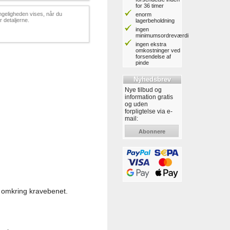
for 36 timer
ngeligheden vises, når du
enorm
 detaljerne.
lagerbeholdning
ingen
minimumsordreværdi
ingen ekstra
omkostninger ved
forsendelse af
pinde
Nyhedsbrev
Nye tilbud og
information gratis
og uden
forpligtelse via e-
mail:
Abonnere
 omkring kravebenet.