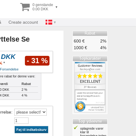
0 genstande
▾
0.00 DKK
å
Create account
Rabat
ttelse Se
600 €
2%
1000 €
4%
7 DKK
Topkarakter
- 31 %
K
*
Forsendelse
ere rabat for denne vare:
værdi
Rabat
30 DKK
2 %
84 DKK
4 %
rrelse
:
Top ydeevne
oplagrede varer
Føj til indkøbskurv
klar til
forsendelse inden