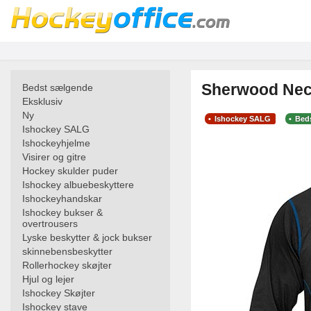
Sherwood Neck
Bedst sælgende
Eksklusiv
Ny
Ishockey SALG
Bed
Ishockey SALG
Ishockeyhjelme
Visirer og gitre
Hockey skulder puder
Ishockey albuebeskyttere
Ishockeyhandskar
Ishockey bukser &
overtrousers
Lyske beskytter & jock bukser
skinnebensbeskytter
Rollerhockey skøjter
Hjul og lejer
Ishockey Skøjter
Ishockey stave