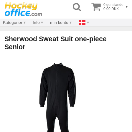
0 genstande
▾
0.00 DKK
Kategorier
Info
min konto
Sherwood Sweat Suit one-piece
Senior