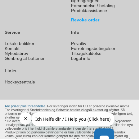
tilgængelighed
Forsendelse / betaling
Produktassistance
Revoke order
Service
Info
Lokale butikker
Privatliv
Kontakt
Forretningsbetingelser
Nyhedsbrev
Tilbagekaldelse
Genbrug af batterier
Legal info
Links
Hockeyzentrale
Alle priser plus forsendelse.
For leveringer inden for EU er priserne inklusive moms.
For leveringer til Storbritannien og Schweiz betaler vi også skatter og afgifter. Så
priserne er endelige priser for dem. Andre lande uden for EU anvender yderligere told,
skatter og afgifter.
* De overstregede priser er producentens eller en europæisk forhandlers vejledende
udsalgspriser på det tidspunkt, hvor produktet blev tilføjet til vores shop, eller den nye
vejledende pris i henhold til gamle standarder inden den første 30.4.2023.
Produktprisen og portoomkostningerne er kun vejledende priser. For udenlandsk
valuta (ikke euro) kan der komme gebyrer fra den respektive betalingsudbyder og