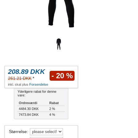
208.89 DKK
- 20 %
261.21 DKK
*
inkl. skat plus
Forsendelse
Yderligere rabat for denne
vare:
Ordreværdi
Rabat
4484.30 DKK
2 %
7473.84 DKK
4 %
Størrelse
: