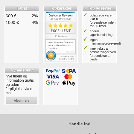
Rabat
Topkarakter
Top ydeevne
600 €
2%
oplagrede varer
klar til
1000 €
4%
forsendelse inden
for 36 timer
enorm
lagerbeholdning
ingen
minimumsordreværdi
ingen ekstra
omkostninger ved
forsendelse af
pinde
Nyhedsbrev
Nye tilbud og
information gratis
og uden
forpligtelse via e-
mail:
Abonnere
Handle ind