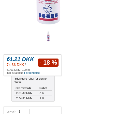
61.21 DKK
- 18 %
74.36 DKK
*
51.01 DKK / 100 ml
inkl. skat plus
Forsendelse
Yderligere rabat for denne
vare:
Ordreværdi
Rabat
4484.30 DKK
2 %
7473.84 DKK
4 %
antal
: