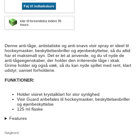
Føj til indkøbskurv
klar til forsendelse indeni 36
hours
Denne anti-tåge, antistatiske og anti-snavs visir spray er ideel til
hockeymasker, beskyttelsesbriller og øjenbeskyttelse, så du altid
har et maksimalt syn. Det er let at anvende, og du vil nyde de
anti-tågeegenskaber, der holder den irriterende tåge i skak.
Grime holder sig også væk, så du kan nyde spillet med rent, klart
udstyr, uanset forholdene.
FUNKTIONER:
Holder visiret krystalklart for stor synlighed
Visir Guard anbefales til hockeymasker, beskyttelsesbriller
og øjenbeskyttelse
125 ml flaske
Features
Nøgleord: