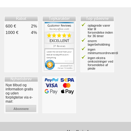
Rabat
Topkarakter
Top ydeevne
600 €
2%
oplagrede varer
klar til
1000 €
4%
forsendelse inden
for 36 timer
enorm
lagerbeholdning
ingen
minimumsordreværdi
ingen ekstra
omkostninger ved
forsendelse af
pinde
Nyhedsbrev
Nye tilbud og
information gratis
og uden
forpligtelse via e-
mail:
Abonnere