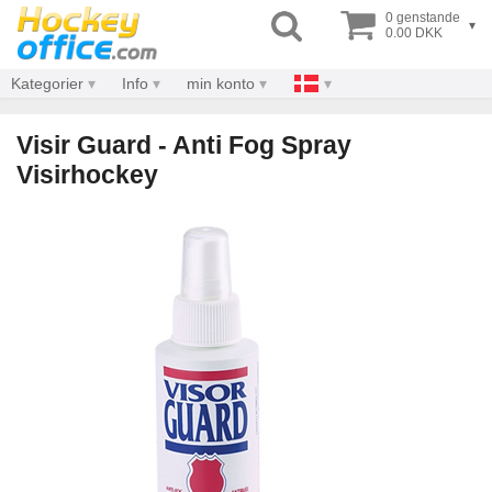
0 genstande
▾
0.00 DKK
Kategorier
Info
min konto
Visir Guard - Anti Fog Spray
Visirhockey