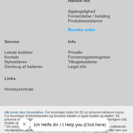
Handle ind
tilgængelighed
Forsendelse / betaling
Produktassistance
Revoke order
Service
Info
Lokale butikker
Privatliv
Kontakt
Forretningsbetingelser
Nyhedsbrev
Tilbagekaldelse
Genbrug af batterier
Legal info
Links
Hockeyzentrale
Alle priser plus forsendelse.
For leveringer inden for EU er priserne inklusive moms.
For leveringer til Storbritannien og Schweiz betaler vi også skatter og afgifter. Så
priserne er endelige priser for dem. Andre lande uden for EU anvender yderligere told,
skatter og afgifter.
* De overstregede priser er producentens eller en europæisk forhandlers vejledende
udsalgspriser på det tidspunkt, hvor produktet blev tilføjet til vores shop, eller den nye