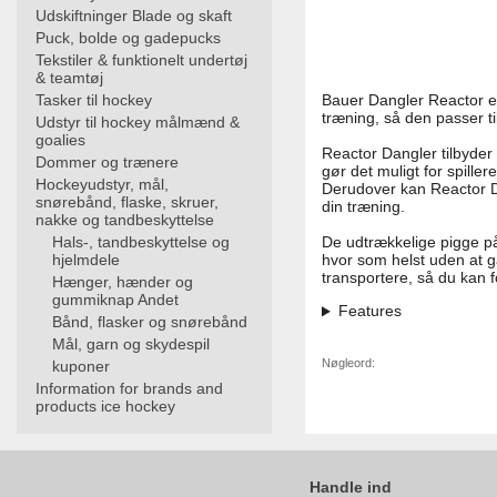
Udskiftninger Blade og skaft
Puck, bolde og gadepucks
Tekstiler & funktionelt undertøj
& teamtøj
Tasker til hockey
Bauer Dangler Reactor er 
træning, så den passer ti
Udstyr til hockey målmænd &
goalies
Reactor Dangler tilbyder 
Dommer og trænere
gør det muligt for spiller
Hockeyudstyr, mål,
Derudover kan Reactor Da
snørebånd, flaske, skruer,
din træning.
nakke og tandbeskyttelse
Hals-, tandbeskyttelse og
De udtrækkelige pigge på
hjelmdele
hvor som helst uden at 
transportere, så du kan f
Hænger, hænder og
gummiknap Andet
Features
Bånd, flasker og snørebånd
Mål, garn og skydespil
Nøgleord:
kuponer
Information for brands and
products ice hockey
Handle ind