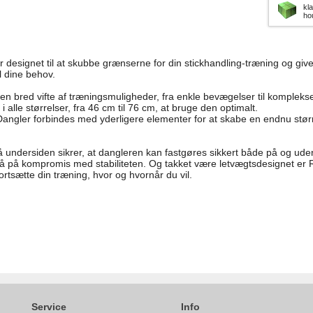
kla
ho
designet til at skubbe grænserne for din stickhandling-træning og give di
l dine behov.
en bred vifte af træningsmuligheder, fra enkle bevægelser til komplekse
e i alle størrelser, fra 46 cm til 76 cm, at bruge den optimalt.
ngler forbindes med yderligere elementer for at skabe en endnu størr
 undersiden sikrer, at dangleren kan fastgøres sikkert både på og uden
gå på kompromis med stabiliteten. Og takket være letvægtsdesignet er
ortsætte din træning, hvor og hvornår du vil.
Service
Info