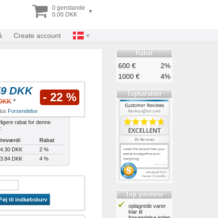
0 genstande
▾
0.00 DKK
å
Create account
Rabat
600 €
2%
1000 €
4%
59 DKK
Topkarakter
- 22 %
 DKK
*
plus
Forsendelse
ligere rabat for denne
:
reværdi
Rabat
4.30 DKK
2 %
3.84 DKK
4 %
Top ydeevne
Føj til indkøbskurv
oplagrede varer
klar til
forsendelse inden