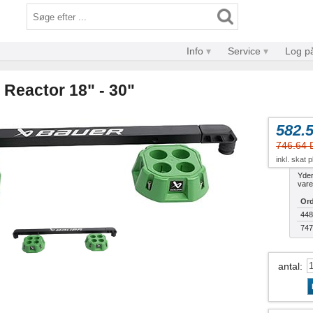
Info
Service
Log p
 Reactor 18" - 30"
582.
746.64
inkl. skat 
Yder
vare
Ord
448
747
antal
: