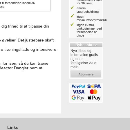
r til forsendelse indeni 36
for 36 timer
urs
enorm
lagerbeholdning
ingen
minimumsordreværdi
ingen ekstra
g frihed til at tilpasse din
omkostninger ved
forsendelse af
pinde
 øvelser. Det justerbare skaft
Nyhedsbrev
e træningsflade og intensivere
Nye tilbud og
information gratis
og uden
forpligtelse via e-
 for isen, så du kan træne
mail:
 Reactor Dangler nem at
Abonnere
Links