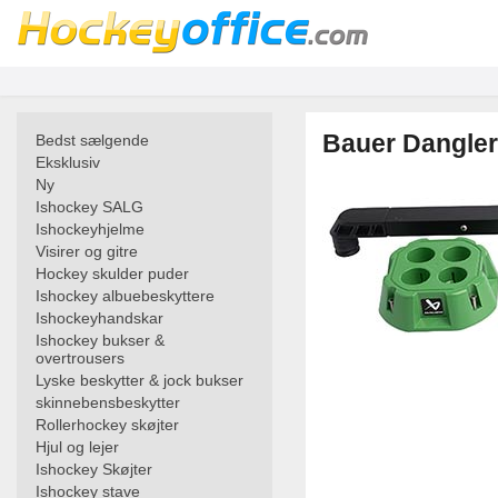
Bauer Dangler
Bedst sælgende
Eksklusiv
Ny
Ishockey SALG
Ishockeyhjelme
Visirer og gitre
Hockey skulder puder
Ishockey albuebeskyttere
Ishockeyhandskar
Ishockey bukser &
overtrousers
Lyske beskytter & jock bukser
skinnebensbeskytter
Rollerhockey skøjter
Hjul og lejer
Ishockey Skøjter
Ishockey stave