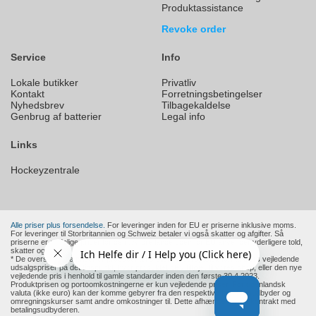
Produktassistance
Revoke order
Service
Info
Lokale butikker
Privatliv
Kontakt
Forretningsbetingelser
Nyhedsbrev
Tilbagekaldelse
Genbrug af batterier
Legal info
Links
Hockeyzentrale
Alle priser plus forsendelse.
For leveringer inden for EU er priserne inklusive moms.
For leveringer til Storbritannien og Schweiz betaler vi også skatter og afgifter. Så
priserne er endelige priser for dem. Andre lande uden for EU anvender yderligere told,
skatter og afgifter.
* De overstregede priser er producentens eller en europæisk forhandlers vejledende
udsalgspriser på det tidspunkt, hvor produktet blev tilføjet til vores shop, eller den nye
vejledende pris i henhold til gamle standarder inden den første 30.4.2023.
Produktprisen og portoomkostningerne er kun vejledende priser. For udenlandsk
valuta (ikke euro) kan der komme gebyrer fra den respektive betalingsudbyder og
omregningskurser samt andre omkostninger til. Dette afhænger af din kontrakt med
betalingsudbyderen.