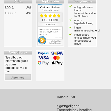
Rabat
Topkarakter
Top ydeevne
600 €
2%
oplagrede varer
klar til
1000 €
4%
forsendelse inden
for 36 timer
enorm
lagerbeholdning
ingen
minimumsordreværdi
ingen ekstra
omkostninger ved
forsendelse af
pinde
Nyhedsbrev
Nye tilbud og
information gratis
og uden
forpligtelse via e-
mail:
Abonnere
Handle ind
tilgængelighed
Forsendelse / betaling