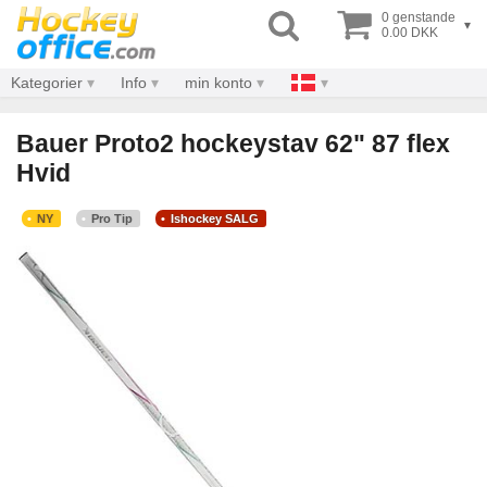
0 genstande
▾
0.00 DKK
Kategorier
Info
min konto
Bauer Proto2 hockeystav 62" 87 flex
Hvid
NY
Pro Tip
Ishockey SALG