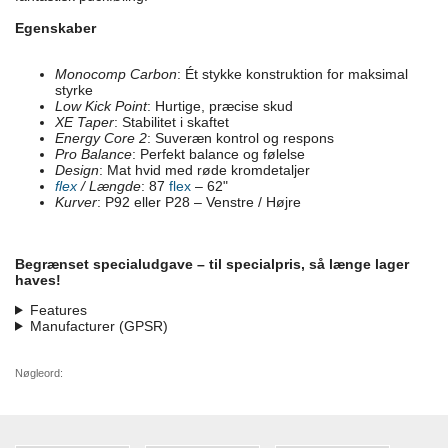
Egenskaber
Monocomp Carbon
: Ét stykke konstruktion for maksimal
styrke
Low Kick Point
: Hurtige, præcise skud
XE Taper
: Stabilitet i skaftet
Energy Core 2
: Suveræn kontrol og respons
Pro Balance
: Perfekt balance og følelse
Design
: Mat hvid med røde kromdetaljer
flex
/ Længde
: 87
flex
– 62"
Kurver
: P92 eller P28 – Venstre / Højre
Begrænset specialudgave – til specialpris, så længe lager
haves!
Features
Manufacturer (GPSR)
Nøgleord: