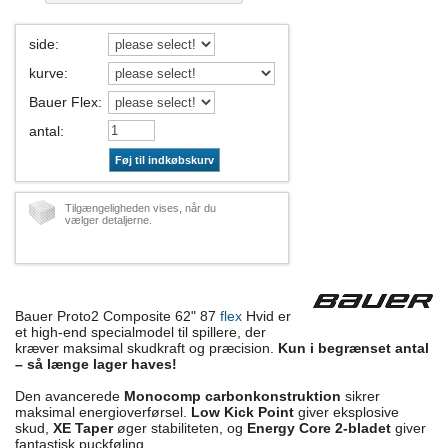
side
:
kurve
:
Bauer Flex
:
antal
:
Føj til indkøbskurv
Tilgængeligheden vises, når du
vælger detaljerne.
Bauer Proto2 Composite 62" 87
flex
Hvid er
et high-end specialmodel til spillere, der
kræver maksimal skudkraft og præcision.
Kun i begrænset antal
– så længe lager haves!
Den avancerede
Monocomp carbonkonstruktion
sikrer
maksimal energioverførsel.
Low Kick Point
giver eksplosive
skud,
XE Taper
øger stabiliteten, og
Energy Core 2-bladet
giver
fantastisk puckføling.