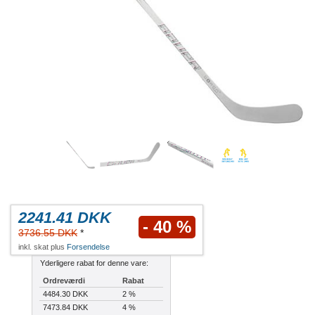
2241.41 DKK
- 40 %
3736.55 DKK
*
inkl. skat plus
Forsendelse
Yderligere rabat for denne vare:
Ordreværdi
Rabat
4484.30 DKK
2 %
7473.84 DKK
4 %