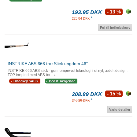
193.95 DKK
- 13 %
*
223.84 DKK
Føj til indkøbskurv
INSTRIKE ABS 666 træ Stick ungdom 46"
INSTRIKE 666 ABS stick - gennemprøvet teknologi i et nyt, ædelt design.
TOP træpind med ABS-for...
Ishockey SALG
Bedst sælgende
208.89 DKK
- 15 %
*
246.26 DKK
Vælg detaljer