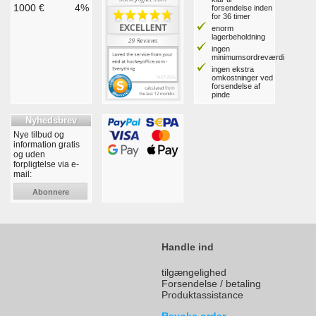
1000 €
4%
forsendelse inden
for 36 timer
enorm
lagerbeholdning
ingen
minimumsordreværdi
ingen ekstra
omkostninger ved
forsendelse af
pinde
Nyhedsbrev
Nye tilbud og
information gratis
og uden
forpligtelse via e-
mail:
Abonnere
Handle ind
tilgængelighed
Forsendelse / betaling
Produktassistance
Revoke order