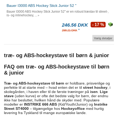
Bauer I3000 ABS Hockey Stick Junior 52 "
Bauer I3000 ABS Hockey Stick Junior 52" er en robust træstav til street-,
is- og inlinehockey, ...
246.56 DKK
- 17 %
*
298.21 DKK
Vælg detaljer
træ- og ABS-hockeystave til børn & junior
FAQ om træ- og ABS-hockeystave til børn
& junior
Træ- og ABS-hockeystave til børn
er holdbare, prisvenlige og
perfekte til at starte med – hvad enten det er til
street hockey
, i
skolegården, i haven eller til de første træninger på
isen
.
Lige
stave
(uden kurve) er ofte det bedste valg for børn, der endnu
ikke har besluttet, hvilken hånd de skyder med. Populære
modeller er
INSTRIKE 666 ABS
(Kid/Youth/Junior) og
Instrike
Street ST4000
– tilgængelige hos
Hockeyoffice
med hurtig
levering fra Tyskland til mange europæiske lande.