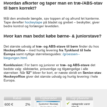
Hvordan afkorter og taper man en træ-/ABS-stav
til børn korrekt?
Mål den ønskede længde, sav toppen af og afrund let kanterne.
Tape derefter
hockeytape
på bladet og grebet – beskytter, giver
bedre kontrol og forlænger levetiden.
Hvor kan man bedst købe børne- & juniorstave?
Det største udvalg af
træ- og ABS-stave til børn
finder du hos
Hockeyoffice
– med hurtig levering
fra Tyskland til hele
Europa
samt nyttige størrelsesguides:
/groessen--
biegungen.html
.
Konklusion:
For børn og juniorer er
træ- og ABS-stave
det
bedste valg: slidstærke, prisvenlige og tilgængelige i alle
størrelser. Når
52"
bliver for kort, er næste skridt en
Senior-stav
.
Hockeyoffice
giver det største udvalg og hurtig levering i hele
Europa.
Rabat
Topkarakter
Top ydeevne
600 €
2%
oplagrede varer
klar til