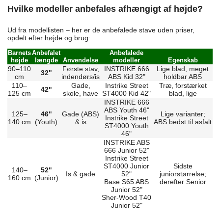
Hvilke modeller anbefales afhængigt af højde?
Ud fra modellisten – her er de anbefalede stave uden priser,
opdelt efter højde og brug:
Barnets
Anbefalet
Anbefalede
højde
længde
Anvendelse
modeller
Egenskab
90–110
Første stav,
INSTRIKE 666
Lige blad, meget
32"
cm
indendørs/is
ABS Kid 32"
holdbar ABS
110–
Gade,
Instrike Street
Træ, forstærket
42"
125 cm
skole, have
ST4000 Kid 42"
blad, lige
INSTRIKE 666
ABS Youth 46"
125–
46"
Gade (ABS)
Lige varianter;
Instrike Street
140 cm
(Youth)
& is
ABS bedst til asfalt
ST4000 Youth
46"
INSTRIKE ABS
666 Junior 52"
Instrike Street
ST4000 Junior
Sidste
140–
52"
Is & gade
52"
juniorstørrelse;
160 cm
(Junior)
Base S65 ABS
derefter Senior
Junior 52"
Sher-Wood T40
Junior 52"