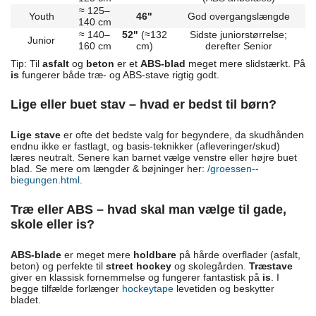
≈ 125–
Youth
46"
God overgangslængde
140 cm
≈ 140–
52"
(≈132
Sidste juniorstørrelse;
Junior
160 cm
cm)
derefter Senior
Tip: Til
asfalt
og
beton
er et
ABS-blad
meget mere slidstærkt. På
is
fungerer både træ- og ABS-stave rigtig godt.
Lige eller buet stav – hvad er bedst til børn?
Lige stave
er ofte det bedste valg for begyndere, da skudhånden
endnu ikke er fastlagt, og basis-teknikker (afleveringer/skud)
læres neutralt. Senere kan barnet vælge venstre eller højre buet
blad. Se mere om længder & bøjninger her:
/groessen--
biegungen.html
.
Træ eller ABS – hvad skal man vælge til gade,
skole eller is?
ABS-blade
er meget mere
holdbare
på hårde overflader (asfalt,
beton) og perfekte til
street hockey
og skolegården.
Træstave
giver en klassisk fornemmelse og fungerer fantastisk på
is
. I
begge tilfælde forlænger
hockeytape
levetiden og beskytter
bladet.