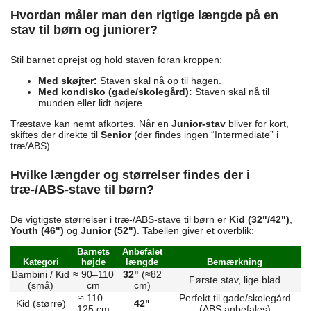
Hvordan måler man den rigtige længde på en
stav til børn og juniorer?
Stil barnet oprejst og hold staven foran kroppen:
Med skøjter:
Staven skal nå op til hagen.
Med kondisko (gade/skolegård):
Staven skal nå til
munden eller lidt højere.
Træstave kan nemt afkortes. Når en
Junior-stav
bliver for kort,
skiftes der direkte til
Senior
(der findes ingen “Intermediate” i
træ/ABS).
Hvilke længder og størrelser findes der i
træ-/ABS-stave til børn?
De vigtigste størrelser i træ-/ABS-stave til børn er
Kid (32"/42")
,
Youth (46")
og
Junior (52")
. Tabellen giver et overblik:
Barnets
Anbefalet
Kategori
højde
længde
Bemærkning
Bambini / Kid
≈ 90–110
32"
(≈82
Første stav, lige blad
(små)
cm
cm)
≈ 110–
Perfekt til gade/skolegård
Kid (større)
42"
125 cm
(ABS anbefales)