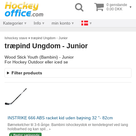
0 genstande
▾
0.00 DKK
Kategorier
Info
min konto
Ishockey stave
»
træpind Ungdom - Junior
træpind Ungdom - Junior
Wood Stick Youth (Bambini) - Junior
For Hockey Outdoor eller iced se
Filter products
INSTRIKE 666 ABS racket kid uden bøjning 32 "- 82cm
Børneketcher til 3-6-årige. Bambini ishockeystok er kendetegnet ved lang
holdbarhed og kan spil...
Bedst sælgende