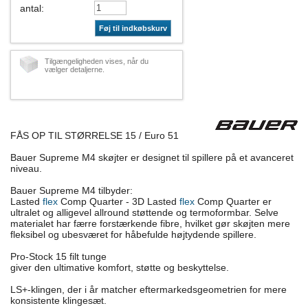
antal
:
Føj til indkøbskurv
Tilgængeligheden vises, når du
vælger detaljerne.
FÅS OP TIL STØRRELSE 15 / Euro 51
Bauer Supreme M4 skøjter er designet til spillere på et avanceret
niveau.
Bauer Supreme M4 tilbyder:
Lasted
flex
Comp Quarter - 3D Lasted
flex
Comp Quarter er
ultralet og alligevel allround støttende og termoformbar. Selve
materialet har færre forstærkende fibre, hvilket gør skøjten mere
fleksibel og ubesværet for håbefulde højtydende spillere.
Pro-Stock 15 filt tunge
giver den ultimative komfort, støtte og beskyttelse.
LS+-klingen, der i år matcher eftermarkedsgeometrien for mere
konsistente klingesæt.