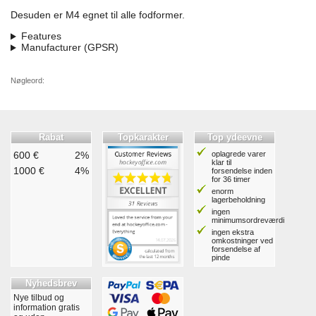
Desuden er M4 egnet til alle fodformer.
Features
Manufacturer (GPSR)
Nøgleord:
Rabat
Topkarakter
Top ydeevne
600 €
2%
oplagrede varer
klar til
1000 €
4%
forsendelse inden
for 36 timer
enorm
lagerbeholdning
ingen
minimumsordreværdi
ingen ekstra
omkostninger ved
forsendelse af
pinde
Nyhedsbrev
Nye tilbud og
information gratis