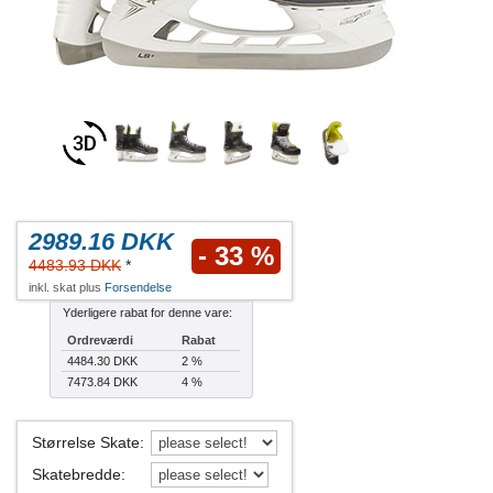
2989.16 DKK
- 33 %
4483.93 DKK
*
inkl. skat plus
Forsendelse
Yderligere rabat for denne vare:
Ordreværdi
Rabat
4484.30 DKK
2 %
7473.84 DKK
4 %
Størrelse Skate
:
Skatebredde
: