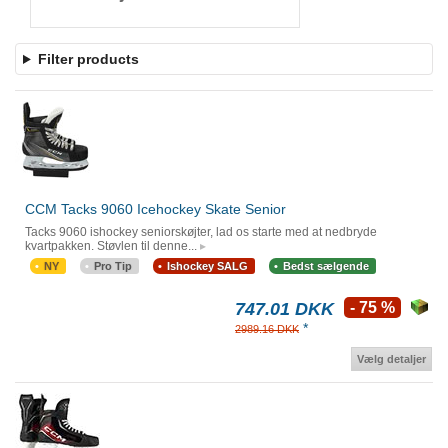
Filter products
CCM Tacks 9060 Icehockey Skate Senior
Tacks 9060 ishockey seniorskøjter, lad os starte med at nedbryde
kvartpakken. Støvlen til denne...
NY
Pro Tip
Ishockey SALG
Bedst sælgende
747.01 DKK
- 75 %
*
2989.16 DKK
Vælg detaljer