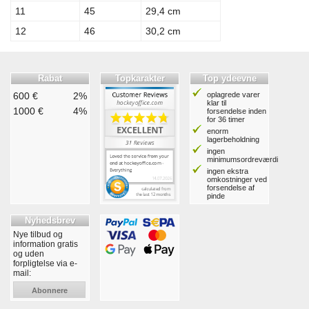
11
45
29,4 cm
12
46
30,2 cm
Rabat
Topkarakter
Top ydeevne
600 €
2%
oplagrede varer
klar til
1000 €
4%
forsendelse inden
for 36 timer
enorm
lagerbeholdning
ingen
minimumsordreværdi
ingen ekstra
omkostninger ved
forsendelse af
pinde
Nyhedsbrev
Nye tilbud og
information gratis
og uden
forpligtelse via e-
mail:
Abonnere