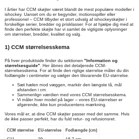
I årtier har CCM skøjter været blandt de mest populære modeller i
ishockey. Uanset om du er begynder, motionsspiller eller
professionel – CCM tilbyder et stort udvalg af ishockeyskøjter i
forskellige serier, bredder og prisklasser. For at hjælpe dig med at
finde den perfekte skøjte har vi samlet de vigtigste oplysninger
om størrelser, bredder, kvalitet og valg.
1) CCM størrelsesskema
På hver produktside finder du sektionen
"Information og
størrelsesguide"
. Her åbnes det detaljerede CCM-
størrelsesskema. For at finde den rigtige størrelse måler du din
fodlængde i centimeter og vælger den tilsvarende EU-størrelse.
Sæt hælen mod væggen, markér den længste tå, mål
afstanden i cm.
Sammenlign værdien med vores CCM størrelsesskema.
Vi måler hver model på lager – vores EU-størrelser er
afgørende, ikke kun producentens mærkning.
Vores mål er, at dine CCM skøjter passer med det samme. Hvis
de ikke passer perfekt, har du fuld retur- og refusionsret.
CCM størrelse
EU-størrelse
Fodlængde (cm)
C11
29
18,7 cm