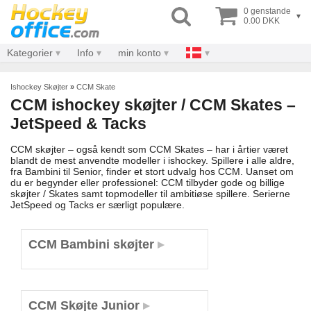
0 genstande
▾
0.00 DKK
Kategorier
Info
min konto
Ishockey Skøjter
»
CCM Skate
CCM ishockey skøjter / CCM Skates –
JetSpeed & Tacks
CCM skøjter – også kendt som CCM Skates – har i årtier været
blandt de mest anvendte modeller i ishockey. Spillere i alle aldre,
fra Bambini til Senior, finder et stort udvalg hos CCM. Uanset om
du er begynder eller professionel: CCM tilbyder gode og billige
skøjter / Skates samt topmodeller til ambitiøse spillere. Serierne
JetSpeed og Tacks er særligt populære.
CCM Bambini skøjter
CCM Skøjte Junior