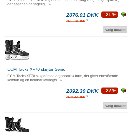
CCM JetSpeed FT670 skøjter er det perfekte valg til ugentlige spillere,
der søger en behagelig ...
2076.01 DKK
- 21 %
*
2615.10 DKK
Vælg detaljer
CCM Tacks XF70 skøjter Senior
CCM Tacks XF70 skøjter med ergonomisk form, der giver enestående
komfort og en holdbar letvægts...
2092.30 DKK
- 22 %
*
2694.32 DKK
Vælg detaljer