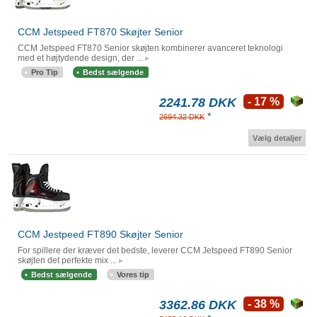
CCM Jetspeed FT870 Skøjter Senior
CCM Jetspeed FT870 Senior skøjten kombinerer avanceret teknologi
med et højtydende design, der ...
Pro Tip
Bedst sælgende
2241.78 DKK
- 17 %
*
2694.32 DKK
Vælg detaljer
CCM Jestpeed FT890 Skøjter Senior
For spillere der kræver det bedste, leverer CCM Jetspeed FT890 Senior
skøjten det perfekte mix ...
Bedst sælgende
Vores tip
3362.86 DKK
- 38 %