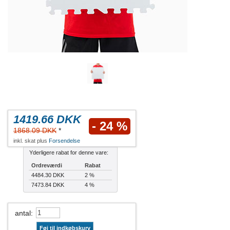
1419.66 DKK
- 24 %
1868.09 DKK
*
inkl. skat plus
Forsendelse
Yderligere rabat for denne vare:
Ordreværdi
Rabat
4484.30 DKK
2 %
7473.84 DKK
4 %
antal
:
Føj til indkøbskurv