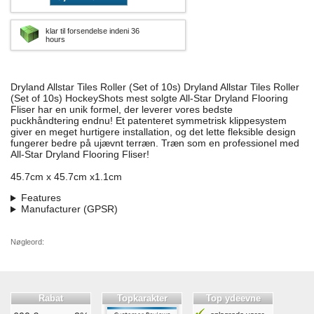
klar til forsendelse indeni 36
hours
Dryland Allstar Tiles Roller (Set of 10s) Dryland Allstar Tiles Roller
(Set of 10s) HockeyShots mest solgte All-Star Dryland Flooring
Fliser har en unik formel, der leverer vores bedste
puckhåndtering endnu! Et patenteret symmetrisk klippesystem
giver en meget hurtigere installation, og det lette fleksible design
fungerer bedre på ujævnt terræn. Træn som en professionel med
All-Star Dryland Flooring Fliser!
45.7cm x 45.7cm x1.1cm
Features
Manufacturer (GPSR)
Nøgleord:
Rabat
Topkarakter
Top ydeevne