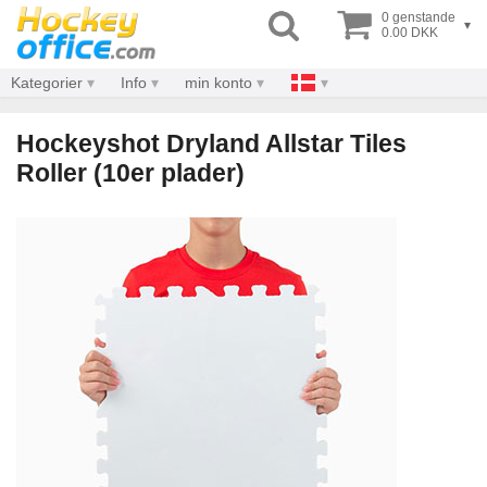
0 genstande
▾
0.00 DKK
Kategorier
Info
min konto
Hockeyshot Dryland Allstar Tiles
Roller (10er plader)