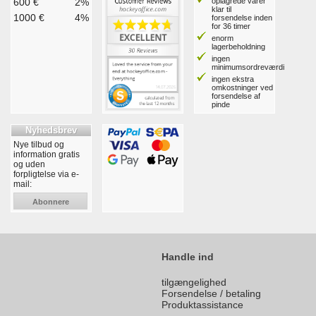
600 €
2%
oplagrede varer
klar til
1000 €
4%
forsendelse inden
for 36 timer
enorm
lagerbeholdning
ingen
minimumsordreværdi
ingen ekstra
omkostninger ved
forsendelse af
pinde
Nyhedsbrev
Nye tilbud og
information gratis
og uden
forpligtelse via e-
mail:
Abonnere
Handle ind
tilgængelighed
Forsendelse / betaling
Produktassistance