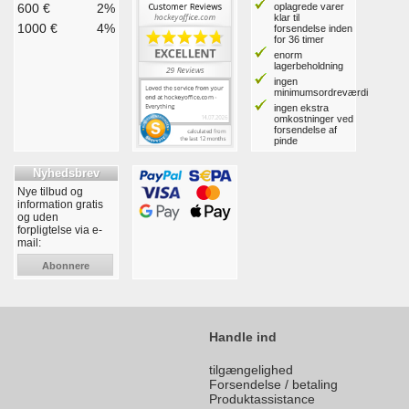
600 €
2%
oplagrede varer
klar til
1000 €
4%
forsendelse inden
for 36 timer
enorm
lagerbeholdning
ingen
minimumsordreværdi
ingen ekstra
omkostninger ved
forsendelse af
pinde
Nyhedsbrev
Nye tilbud og
information gratis
og uden
forpligtelse via e-
mail:
Abonnere
Handle ind
tilgængelighed
Forsendelse / betaling
Produktassistance