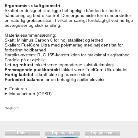
Ergonomisk skaftgeometri
Skaftet er designet til at ligge behageligt i hånden for bedre
håndtering og bedre kontrol. Den ergonomiske form understøtter
en naturlig grebsposition, hvilket er særligt fordelagtigt ved hurtige
bevægelser og stickhandling.
Materialesammensætning:
Skaft: Minimus Carbon 6 for høj stabilitet og lethed
Skallen: FuelCore Ultra med polymerlag med høj densitet for
forbedret holdbarhed
Harpiks-system: RLC 155-konstruktion for maksimal slagfasthed
Fordele på et øjeblik:
Let og robust
takket være topmoderne kulstofteknologi
Fremragende puckkontakt
takket være FuelCore Ultra-bladet
Hurtig ladetid
til kraftfulde og præcise skud
Forbedret balance
for en behagelig spilleoplevelse
Features
Manufacturer (GPSR)
Nøgleord:
Rabat
Topkarakter
Top ydeevne