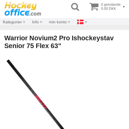
0 genstande
▾
0.00 DKK
Kategorier
Info
min konto
Warrior Novium2 Pro Ishockeystav
Senior 75 Flex 63"