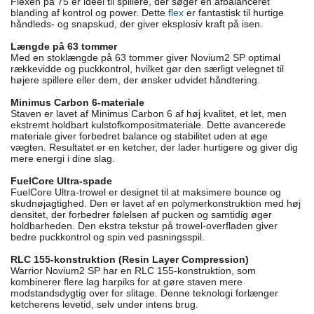
Flexen på 75 er ideel til spillere, der søger en afbalanceret
blanding af kontrol og power. Dette
flex
er fantastisk til hurtige
håndleds- og snapskud, der giver eksplosiv kraft på isen.
Længde på 63 tommer
Med en stoklængde på 63 tommer giver Novium2 SP optimal
rækkevidde og puckkontrol, hvilket gør den særligt velegnet til
højere spillere eller dem, der ønsker udvidet håndtering.
Minimus Carbon 6-materiale
Staven er lavet af Minimus Carbon 6 af høj kvalitet, et let, men
ekstremt holdbart kulstofkompositmateriale. Dette avancerede
materiale giver forbedret balance og stabilitet uden at øge
vægten. Resultatet er en ketcher, der lader hurtigere og giver dig
mere energi i dine slag.
FuelCore Ultra-spade
FuelCore Ultra-trowel er designet til at maksimere bounce og
skudnøjagtighed. Den er lavet af en polymerkonstruktion med høj
densitet, der forbedrer følelsen af pucken og samtidig øger
holdbarheden. Den ekstra tekstur på trowel-overfladen giver
bedre puckkontrol og spin ved pasningsspil.
RLC 155-konstruktion (Resin Layer Compression)
Warrior Novium2 SP har en RLC 155-konstruktion, som
kombinerer flere lag harpiks for at gøre staven mere
modstandsdygtig over for slitage. Denne teknologi forlænger
ketcherens levetid, selv under intens brug.