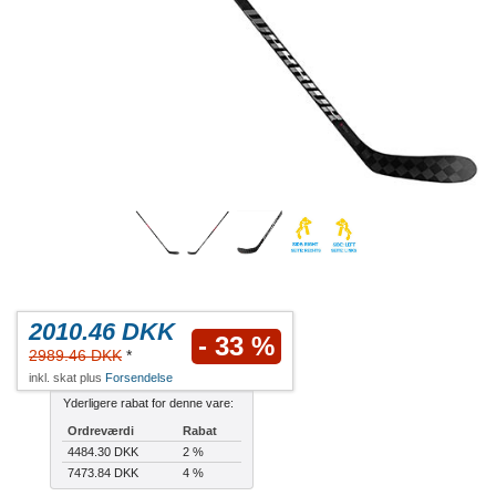
2010.46 DKK
- 33 %
2989.46 DKK
*
inkl. skat plus
Forsendelse
Yderligere rabat for denne vare:
Ordreværdi
Rabat
4484.30 DKK
2 %
7473.84 DKK
4 %