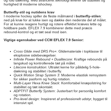
og fuld dækning. Med avanceret teknologi leverer de stabilitet og
hurtighed til moderne ishockey.
Butterfly-stil og nutidens krav
I moderne hockey spiller de fleste målmænd i
butterfly-stilen
:
ned på knæ for at lukke isen og dække den nederste del af målet.
For at kunne reagere hurtigt og rotere effektivt kræves lette og
holdbare pads. EFLEX 7.9 kombinerer dette med præcis
rebound-kontrol og et tæt seal mod isen.
Vigtige egenskaber ved CCM EFLEX 7.9 Senior:
Cross Glide med DRS Pro+
: Glidemateriale i topklasse til
eksplosive sidebevægelser.
Infinite Power Rebound + Dualitecore
: Kraftige rebounds på
langskud og kontrollerede tæt på målet.
Litecore konstruktion
: Ultralet kerne for pålidelig 5-hole-
dækning og stabilitet i butterfly.
Quick Motion Strap System 3
: Moderne elastisk remsystem
for sikker pasform og hurtig rotation.
Multi-Layer Hexa Knee Stack
: Komfortabel knæpolstring for
stabilitet og tæt iskontakt.
ADPTFIT Butterfly System
: Justerbart for personlig komfort
og rotation.
Pro-level design
: Inspireret af professionelt udstyr, bygget til
intensivt spil.