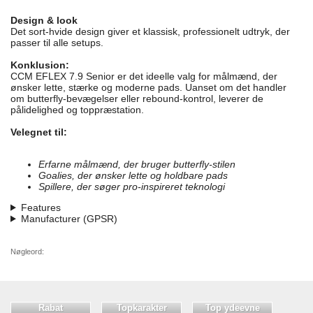
Design & look
Det sort-hvide design giver et klassisk, professionelt udtryk, der
passer til alle setups.
Konklusion:
CCM EFLEX 7.9 Senior er det ideelle valg for målmænd, der
ønsker lette, stærke og moderne pads. Uanset om det handler
om butterfly-bevægelser eller rebound-kontrol, leverer de
pålidelighed og toppræstation.
Velegnet til:
Erfarne målmænd, der bruger butterfly-stilen
Goalies, der ønsker lette og holdbare pads
Spillere, der søger pro-inspireret teknologi
Features
Manufacturer (GPSR)
Nøgleord:
Rabat
Topkarakter
Top ydeevne