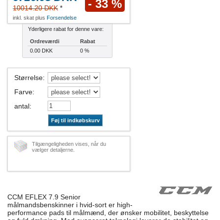
- 33 %
10014.20 DKK
*
inkl. skat plus
Forsendelse
Yderligere rabat for denne vare:
Ordreværdi
Rabat
0.00 DKK
0 %
Størrelse
:
Farve
:
antal
:
Føj til indkøbskurv
Tilgængeligheden vises, når du
vælger detaljerne.
CCM EFLEX 7.9 Senior
målmandsbenskinner i hvid-sort er high-
performance pads til målmænd, der ønsker mobilitet, beskyttelse