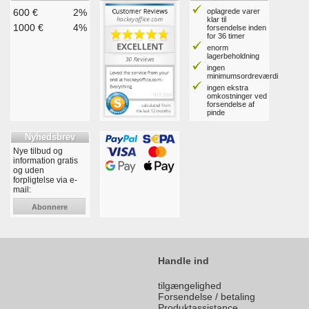
600 €
2%
oplagrede varer
klar til
1000 €
4%
forsendelse inden
for 36 timer
enorm
lagerbeholdning
ingen
minimumsordreværdi
ingen ekstra
omkostninger ved
forsendelse af
pinde
Nyhedsbrev
Nye tilbud og
information gratis
og uden
forpligtelse via e-
mail:
Abonnere
Handle ind
tilgængelighed
Forsendelse / betaling
Produktassistance