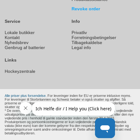
Revoke order
Service
Info
Lokale butikker
Privatliv
Kontakt
Forretningsbetingelser
Nyhedsbrev
Tilbagekaldelse
Genbrug af batterier
Legal info
Links
Hockeyzentrale
Alle priser plus forsendelse.
For leveringer inden for EU er priserne inklusive moms.
For leveringer til Storbritannien og Schweiz betaler vi også skatter og afgifter. Så
priserne er endelige priser for dem. Andre lande uden for EU anvender yderligere told,
skatter og afgifter.
* De overstregede priser er producentens eller en europæisk forhandlers vejledende
udsalgspriser på det tidspunkt, hvor produktet blev tilføjet til vores shop, eller den nye
vejledende pris i henhold til gamle standarder inden den første 30.4.2023.
Produktprisen og portoomkostningerne er kun vejledende priser. For udenlandsk
valuta (ikke euro) kan der komme gebyrer fra den respektive betalingsudbyder og
omregningskurser samt andre omkostninger til. Dette afhænger af din kontrakt med
betalingsudbyderen.