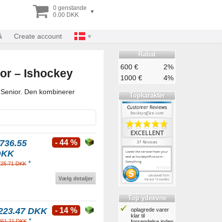
0 genstande
▾
0.00 DKK
å
Create account
Rabat
600 €
2%
or – Ishockey
1000 €
4%
g Senior. Den kombinerer
Topkarakter
736.55
- 44 %
DKK
*
725.71 DKK
Vælg detaljer
Top ydeevne
223.47 DKK
- 14 %
oplagrede varer
klar til
*
261.21 DKK
forsendelse inden