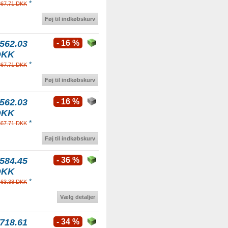
*
867.71 DKK
Føj til indkøbskurv
562.03
- 16 %
DKK
*
867.71 DKK
Føj til indkøbskurv
562.03
- 16 %
DKK
*
867.71 DKK
Føj til indkøbskurv
584.45
- 36 %
DKK
*
463.38 DKK
Vælg detaljer
718.61
- 34 %