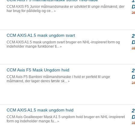
1
CCM AXIS F5 Junior målmandsmaske er udviklet til unge målmænd, der
har brug for pålidelig og ce...
2
CCM AXIS A1.5 mask ungdom svart
2
CCM AXIS A1.5 mask ungdom svart bruger en NHL-inspireret form og
indeholder mange funktioner ti...
2
CCM Axis F5 Mask Ungdom hvid
2
CCM Axis F5 Bambini målmandsmaske i hvid er perfekt til unge
målmænd, der tager deres første sk...
2
CCM AXIS A1.5 mask ungdom hvid
2
CCM Axis Goalkeeper Mask A1.5 ungdom hvid bruger en NHL-inspireret
form og indeholder mange fu...
2