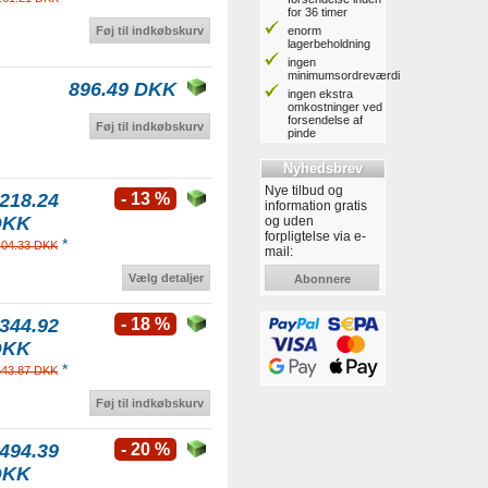
for 36 timer
enorm
Føj til indkøbskurv
lagerbeholdning
ingen
minimumsordreværdi
896.49 DKK
ingen ekstra
omkostninger ved
forsendelse af
Føj til indkøbskurv
pinde
Nyhedsbrev
Nye tilbud og
218.24
- 13 %
information gratis
DKK
og uden
forpligtelse via e-
*
404.33 DKK
mail:
Vælg detaljer
Abonnere
344.92
- 18 %
DKK
*
643.87 DKK
Føj til indkøbskurv
494.39
- 20 %
DKK