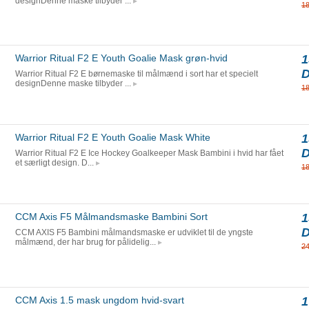
designDenne maske tilbyder ...
1
Warrior Ritual F2 E Youth Goalie Mask grøn-hvid
1
Warrior Ritual F2 E børnemaske til målmænd i sort har et specielt
designDenne maske tilbyder ...
1
Warrior Ritual F2 E Youth Goalie Mask White
1
Warrior Ritual F2 E Ice Hockey Goalkeeper Mask Bambini i hvid har fået
et særligt design. D...
1
CCM Axis F5 Målmandsmaske Bambini Sort
1
CCM AXIS F5 Bambini målmandsmaske er udviklet til de yngste
målmænd, der har brug for pålidelig...
2
CCM Axis 1.5 mask ungdom hvid-svart
1