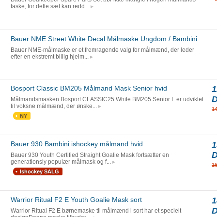
taske, for dette sæt kan redd...
Bauer NME Street White Decal Målmaske Ungdom / Bambini
Bauer NME-målmaske er et fremragende valg for målmænd, der leder
efter en ekstremt billig hjelm...
Bosport Classic BM205 Målmand Mask Senior hvid
1
Målmandsmasken Bosport CLASSIC25 White BM205 Senior L er udviklet
til voksne målmænd, der ønske...
1
NY
Bauer 930 Bambini ishockey målmand hvid
1
Bauer 930 Youth Certified Straight Goalie Mask fortsætter en
generationsly populær målmask og f...
1
Ishockey SALG
Warrior Ritual F2 E Youth Goalie Mask sort
1
Warrior Ritual F2 E børnemaske til målmænd i sort har et specielt