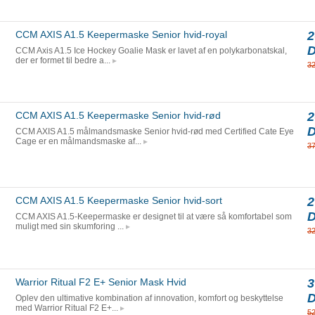
CCM AXIS A1.5 Keepermaske Senior hvid-royal
2
CCM Axis A1.5 Ice Hockey Goalie Mask er lavet af en polykarbonatskal,
der er formet til bedre a...
3
CCM AXIS A1.5 Keepermaske Senior hvid-rød
2
CCM AXIS A1.5 målmandsmaske Senior hvid-rød med Certified Cate Eye
Cage er en målmandsmaske af...
3
CCM AXIS A1.5 Keepermaske Senior hvid-sort
2
CCM AXIS A1.5-Keepermaske er designet til at være så komfortabel som
muligt med sin skumforing ...
3
Warrior Ritual F2 E+ Senior Mask Hvid
3
Oplev den ultimative kombination af innovation, komfort og beskyttelse
med Warrior Ritual F2 E+...
5