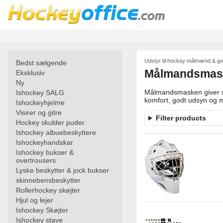
Udstyr til hockey målmænd & go
Bedst sælgende
Målmandsmaske
Eksklusiv
Ny
Målmandsmasken giver sik
Ishockey SALG
komfort, godt udsyn og 
Ishockeyhjelme
Visirer og gitre
Filter products
Hockey skulder puder
Ishockey albuebeskyttere
Ishockeyhandskar
Ishockey bukser &
overtrousers
Lyske beskytter & jock bukser
skinnebensbeskytter
Rollerhockey skøjter
Hjul og lejer
Ishockey Skøjter
Ishockey stave