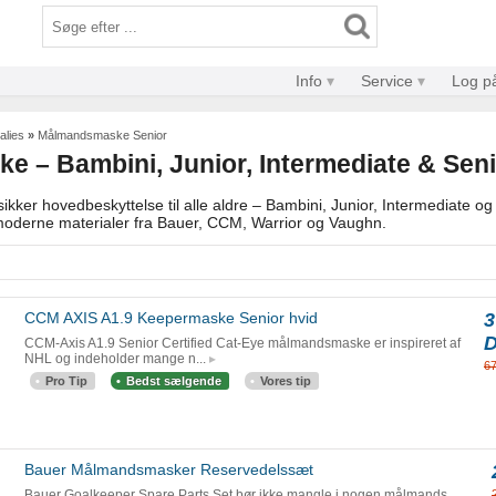
Info
Service
Log p
alies
»
Målmandsmaske Senior
 – Bambini, Junior, Intermediate & Seni
ker hovedbeskyttelse til alle aldre – Bambini, Junior, Intermediate o
moderne materialer fra Bauer, CCM, Warrior og Vaughn.
CCM AXIS A1.9 Keepermaske Senior hvid
3
CCM-Axis A1.9 Senior Certified Cat-Eye målmandsmaske er inspireret af
NHL og indeholder mange n...
6
Pro Tip
Bedst sælgende
Vores tip
Bauer Målmandsmasker Reservedelssæt
Bauer Goalkeeper Spare Parts Set bør ikke mangle i nogen målmands