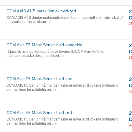
CCM AXIS A1.5 mask Junior hvid-rød
2
CCM AXIS A1.5 Junior målmandsmaske har en specielt støbt ydre skal af
polycarbonat for at absor...
2
CCM Axis F5 Mask Senior hvid-kongeblå
2
I klassisk hvid og kongeblå farve leverer [b]CCM Axis F5[/b] en
målmandsmaske designet til seri...
3
CCM Axis F5 Mask Senior hvid-sort
2
CCM AXIS F5 Senior målmandsmaske er udviklet til voksne målmænd,
der har brug for pålidelig og ...
3
CCM Axis F5 Mask Senior hvid-rød
2
CCM AXIS F5 Senior målmandsmaske er udviklet til voksne målmænd,
der har brug for pålidelig og ...
3