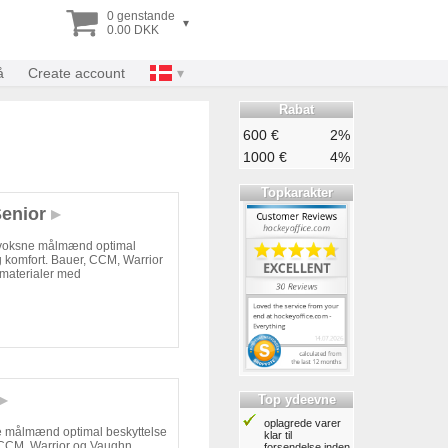
0 genstande
▾
0.00 DKK
å
Create account
Rabat
600 €
2%
1000 €
4%
Topkarakter
Senior
r voksne målmænd optimal
 komfort. Bauer, CCM, Warrior
materialer med
Top ydeevne
oplagrede varer
e målmænd optimal beskyttelse
klar til
, CCM, Warrior og Vaughn
forsendelse inden