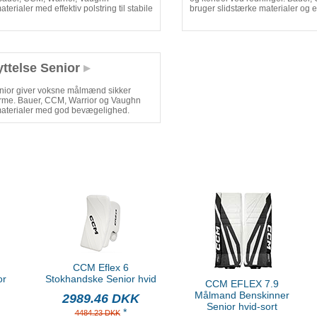
erialer med effektiv polstring til stabile
bruger slidstærke materialer og ef
ttelse Senior
enior giver voksne målmænd sikker
 arme. Bauer, CCM, Warrior og Vaughn
materialer med god bevægelighed.
CCM Eflex 6
or
Stokhandske Senior hvid
CCM EFLEX 7.9
Målmand Benskinner
2989.46 DKK
Senior hvid-sort
*
4484.23 DKK