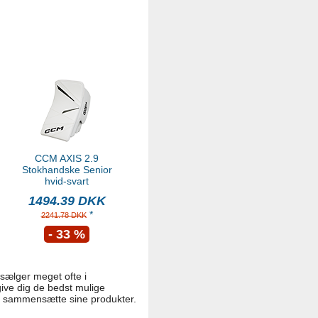
CCM AXIS 2.9
Stokhandske Senior
hvid-svart
1494.39 DKK
*
2241.78 DKK
- 33 %
i sælger meget ofte i
give dig de bedst mulige
st sammensætte sine produkter.