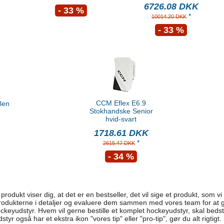
6726.08 DKK
- 33 %
*
10014.20 DKK
- 33 %
CCM Eflex E6.9
Ben
Stokhandske Senior
hvid-svart
1718.61 DKK
*
2615.47 DKK
- 34 %
produkt viser dig, at det er en bestseller, det vil sige et produkt, som v
e produkterne i detaljer og evaluere dem sammen med vores team for at 
ockeyudstyr. Hvem vil gerne bestille et komplet hockeyudstyr, skal bed
tyr også har et ekstra ikon "vores tip" eller "pro-tip", gør du alt rigtigt.