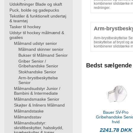
kombinerer slidstærke mat
Udskiftninger Blade og skaft
redninger.
Puck, bolde og gadepucks
Tekstiler & funktionelt undertøj
& teamtøj
Tasker til hockey
Arm-brystbesky
Udstyr til hockey målmænd &
goalies
Arm-brystbeskyttelse S
beskyttelse af bryst og
Målmand udstyr senior
kombinerer slidstærke 
Målmand skinner senior
Bukser til Målmand Senior
Griber Senior /
Bedst sælgende
Gribehandske Senior
Stokhandske Senior
Arm-brystbeskyttelse
Senior
Målmandsudstyr Junior /
Bambini & Intermediate
Målmandsmaske Senior
Skøjter & Inliners Målmand
Målmandstaske
Bauer SV-Pro
Målmandsstav
Gribehandske Seni
hvid
Målmandsudstyr:
skridtbeskytter, halsskydd,
2241.78 DKK
knæbeskytter & trøjer