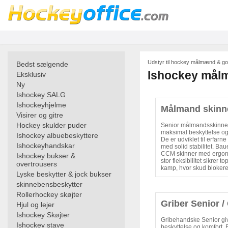
Udstyr til hockey målmænd & go
Bedst sælgende
Ishockey målm
Eksklusiv
Ny
Ishockey SALG
Ishockeyhjelme
Målmand skinne
Visirer og gitre
Hockey skulder puder
Senior målmandsskinner
maksimal beskyttelse o
Ishockey albuebeskyttere
De er udviklet til erfarn
Ishockeyhandskar
med solid stabilitet. Ba
CCM skinner med ergono
Ishockey bukser &
stor fleksibilitet sikrer 
overtrousers
kamp, hvor skud blokeres
Lyske beskytter & jock bukser
skinnebensbeskytter
Rollerhockey skøjter
Griber Senior 
Hjul og lejer
Ishockey Skøjter
Gribehandske Senior gi
Ishockey stave
beskyttelse og komfort.