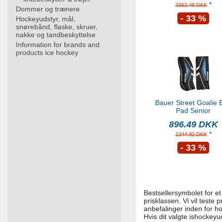
*
3362.48 DKK
Dommer og trænere
- 33 %
Hockeyudstyr, mål,
snørebånd, flaske, skruer,
nakke og tandbeskyttelse
Information for brands and
products ice hockey
Bauer Street Goalie 
Pad Senior
896.49 DKK
*
1344.92 DKK
- 33 %
Bestsellersymbolet for et 
prisklassen. Vi vil test
anbefalinger inden for h
Hvis dit valgte ishockeyuds