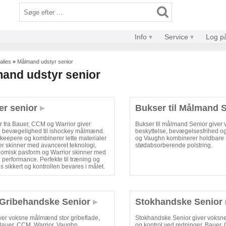
Info
Service
Log p
alies
»
Målmand udstyr senior
and udstyr senior
r senior
Bukser til Målmand 
 fra Bauer, CCM og Warrior giver
Bukser til målmand Senior give
g bevægelighed til ishockey målmænd.
beskyttelse, bevægelsesfrihed og
e keepere og kombinerer lette materialer
og Vaughn kombinerer holdbare 
uer skinner med avanceret teknologi,
stødabsorberende polstring.
misk pasform og Warrior skinner med
top performance. Perfekte til træning og
 sikkert og kontrollen bevares i målet.
/ Gribehandske Senior
Stokhandske Senior
ver voksne målmænd stor gribeflade,
Stokhandske Senior giver voksn
 Bauer, CCM, Warrior, Vaughn
og kontrol ved redninger. Bauer