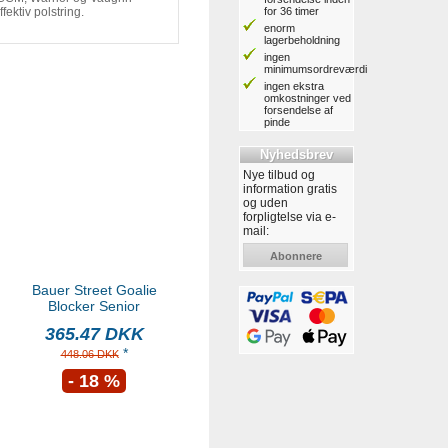
for 36 timer
fektiv polstring.
enorm
lagerbeholdning
ingen
minimumsordreværdi
ingen ekstra
omkostninger ved
forsendelse af
pinde
Nyhedsbrev
Nye tilbud og
information gratis
og uden
forpligtelse via e-
mail:
Abonnere
Bauer Street Goalie
Blocker Senior
365.47 DKK
*
448.06 DKK
- 18 %