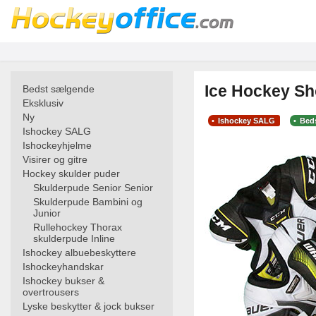
Ice Hockey Sh
Bedst sælgende
Eksklusiv
Ny
Ishockey SALG
Bed
Ishockey SALG
Ishockeyhjelme
Visirer og gitre
Hockey skulder puder
Skulderpude Senior Senior
Skulderpude Bambini og
Junior
Rullehockey Thorax
skulderpude Inline
Ishockey albuebeskyttere
Ishockeyhandskar
Ishockey bukser &
overtrousers
Lyske beskytter & jock bukser