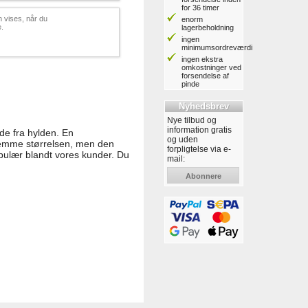
for 36 timer
 vises, når du
enorm
e.
lagerbeholdning
ingen
minimumsordreværdi
ingen ekstra
omkostninger ved
forsendelse af
pinde
Nyhedsbrev
Nye tilbud og
information gratis
nde fra hylden. En
og uden
stemme størrelsen, men den
forpligtelse via e-
opulær blandt vores kunder. Du
mail:
Abonnere