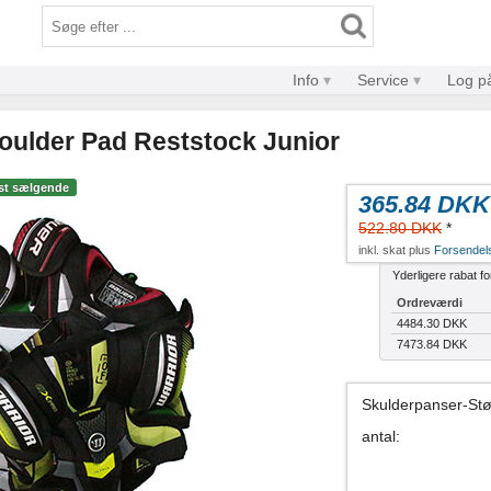
Info
Service
Log p
oulder Pad Reststock Junior
st sælgende
365.84 DKK
522.80 DKK
*
inkl. skat plus
Forsendel
Yderligere rabat f
Ordreværdi
4484.30 DKK
7473.84 DKK
Skulderpanser-Stø
antal
: