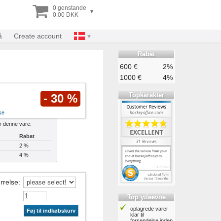
0 genstande
▾
0.00 DKK
å
Create account
Rabat
600 €
2%
1000 €
4%
Topkarakter
- 30 %
se
or denne vare:
Rabat
2 %
4 %
rrelse
:
Top ydeevne
oplagrede varer
Føj til indkøbskurv
klar til
forsendelse inden