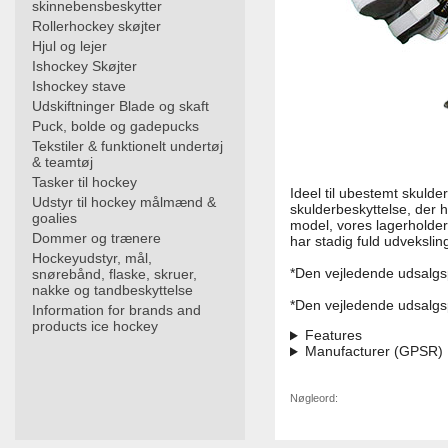
skinnebensbeskytter
Rollerhockey skøjter
Hjul og lejer
Ishockey Skøjter
Ishockey stave
Udskiftninger Blade og skaft
Puck, bolde og gadepucks
Tekstiler & funktionelt undertøj
& teamtøj
Tasker til hockey
Ideel til ubestemt skulde
Udstyr til hockey målmænd &
skulderbeskyttelse, der 
goalies
model, vores lagerholder
Dommer og trænere
har stadig fuld udvekslin
Hockeyudstyr, mål,
*Den vejledende udsalgsp
snørebånd, flaske, skruer,
nakke og tandbeskyttelse
*Den vejledende udsalgsp
Information for brands and
products ice hockey
Features
Manufacturer (GPSR)
Nøgleord: