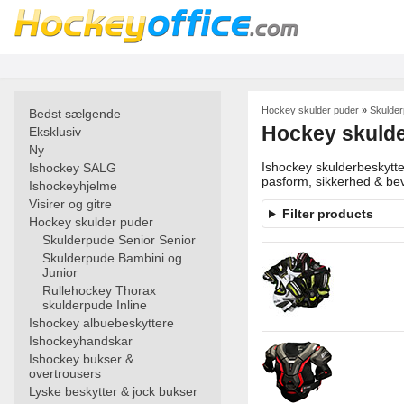
Hockey skulder puder
»
Skulder
Bedst sælgende
Hockey skulder
Eksklusiv
Ny
Ishockey skulderbeskytte
Ishockey SALG
pasform, sikkerhed & bev
Ishockeyhjelme
Visirer og gitre
Filter products
Hockey skulder puder
Skulderpude Senior Senior
Skulderpude Bambini og
Junior
Rullehockey Thorax
skulderpude Inline
Ishockey albuebeskyttere
Ishockeyhandskar
Ishockey bukser &
overtrousers
Lyske beskytter & jock bukser