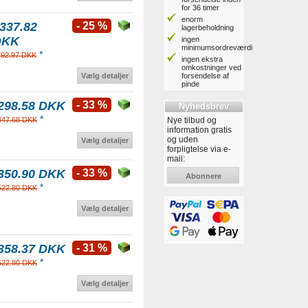
for 36 timer
enorm
337.82
- 25 %
lagerbeholdning
DKK
ingen
minimumsordreværdi
*
792.97 DKK
ingen ekstra
omkostninger ved
forsendelse af
Vælg detaljer
pinde
298.58 DKK
- 33 %
Nyhedsbrev
*
Nye tilbud og
447.68 DKK
information gratis
og uden
Vælg detaljer
forpligtelse via e-
mail:
350.90 DKK
- 33 %
Abonnere
*
522.80 DKK
Vælg detaljer
358.37 DKK
- 31 %
*
522.80 DKK
Vælg detaljer