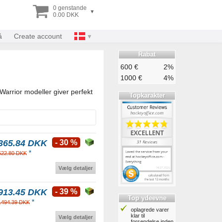
0 genstande
▾
0.00 DKK
å
Create account
Rabat
600 €
2%
1000 €
4%
Warrior modeller giver perfekt
Topkarakter
365.84 DKK
- 30 %
*
522.80 DKK
Vælg detaljer
913.45 DKK
- 39 %
Top ydeevne
*
1494.39 DKK
oplagrede varer
klar til
Vælg detaljer
forsendelse inden