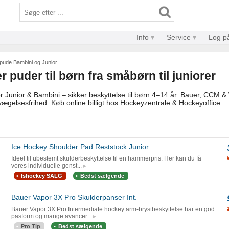
Info
Service
Log p
pude Bambini og Junior
 puder til børn fra småbørn til juniorer
r Junior & Bambini – sikker beskyttelse til børn 4–14 år. Bauer, CCM & 
ægelsesfrihed. Køb online billigt hos Hockeyzentrale & Hockeyoffice.
Ice Hockey Shoulder Pad Reststock Junior
Ideel til ubestemt skulderbeskyttelse til en hammerpris. Her kan du få
vores individuelle genst...
Ishockey SALG
Bedst sælgende
Bauer Vapor 3X Pro Skulderpanser Int.
Bauer Vapor 3X Pro Intermediate hockey arm-brystbeskyttelse har en god
pasform og mange avancer...
Pro Tip
Bedst sælgende