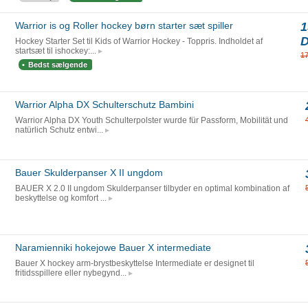
Warrior is og Roller hockey børn starter sæt spiller
1
Hockey Starter Set til Kids of Warrior Hockey - Toppris. Indholdet af
startsæt til ishockey:...
1
Bedst sælgende
Warrior Alpha DX Schulterschutz Bambini
Warrior Alpha DX Youth Schulterpolster wurde für Passform, Mobilität und
natürlich Schutz entwi...
Bauer Skulderpanser X II ungdom
BAUER X 2.0 II ungdom Skulderpanser tilbyder en optimal kombination af
beskyttelse og komfort ...
Naramienniki hokejowe Bauer X intermediate
Bauer X hockey arm-brystbeskyttelse Intermediate er designet til
fritidsspillere eller nybegynd...