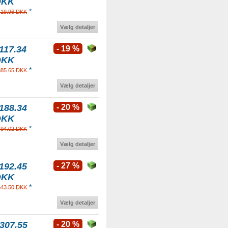
DKK
*
419.96 DKK
Vælg detaljer
117.34
- 19 %
DKK
*
385.65 DKK
Vælg detaljer
188.34
- 20 %
DKK
*
494.02 DKK
Vælg detaljer
192.45
- 27 %
DKK
*
643.50 DKK
Vælg detaljer
307.55
- 20 %