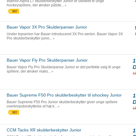
Warrior Alpha LT skulderbeskytter Junior er udviklet til unge
hockeyspillere, der ønsker pålide...
NY
Bauer Vapor 3X Pro Skulderpanser Junior
Under topserien har Bauer introduceret 3X Pro-serien. Bauer Vapor 3X
Pro skulderbeskytter junio...
Bauer Vapor Fly Pro Skulderpanser Junior
1
Bauer Vapor Fly Pro Skulderpanse Junior er det perfekte valg til unge
spillere, der ønsker maks...
1
Bauer Supreme F50 Pro skulderbeskytter til ishockey Junior
1
Bauer Supreme F50 Pro Junior skulderbeskytter giver unge spillere
overkropsbeskyttelse af høj k...
1
NY
CCM Tacks XR skulderbeskytter Junior
1