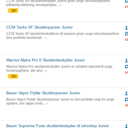
CCM Tacks XR skulderbeskytter Junior giver unge ishockeyspillere
pålidelig dækning, bevægelighe...
1
NY
CCM Tacks XF Skulderpanser Junior
1
CCM Tacks XF skulderbeskytteren til juniorer giver unge ishockeyspillere
den perfekte kombinati...
1
Warrior Alpha Pro II Skulderbeskytter Junior
1
Warrior Alpha Pro skulderbeskytter Junior er udviklet specielt til unge
hockeyspillere, der øns...
1
NY
Bauer Vapor Flylite Skulderpanser Junior
1
Bauer Vapor Flylite Skulderpanser Junior er det perfekte valg for unge
spillere, der søger mobi...
1
Bauer Supreme Fuse skulderbeskytter til ishockey Junior
1