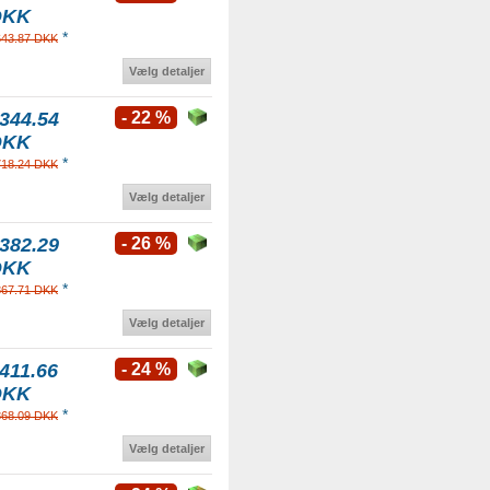
DKK
*
643.87 DKK
Vælg detaljer
344.54
- 22 %
DKK
*
718.24 DKK
Vælg detaljer
382.29
- 26 %
DKK
*
867.71 DKK
Vælg detaljer
411.66
- 24 %
DKK
*
868.09 DKK
Vælg detaljer