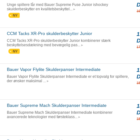
Unge spillere får med Bauer Supreme Fuse Junior ishockey
skulderbeskytter en kvalitetsbeskyttel...
1
NY
CCM Tacks XR-Pro skulderbeskytter Junior
1
CCM Tacks XR-Pro skulderbeskytter Junior kombinerer stærk
beskyttelsesdækning med bevægelig pas...
1
NY
Bauer Vapor Flylite Skulderpanser Intermediate
1
Bauer Vapor Flylite Skulderpanser Intermediate er et topvalg for spillere,
der ønsker maksimal ...
1
Bauer Supreme Mach Skulderpanser Intermediate
1
Bauer Supreme Mach Skulderpanser Intermediate kombinerer
avancerede teknologier med førsteklass...
1