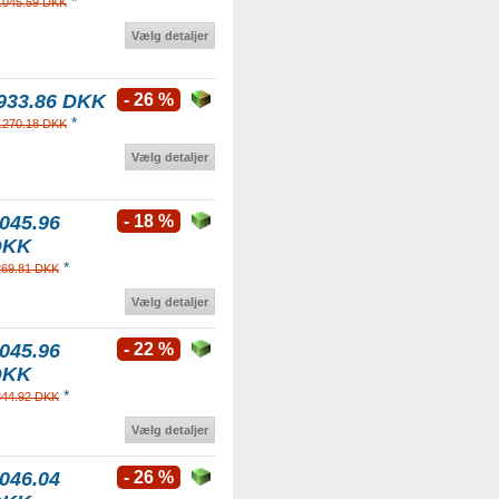
*
1045.59 DKK
Vælg detaljer
933.86 DKK
- 26 %
*
1270.18 DKK
Vælg detaljer
045.96
- 18 %
DKK
*
269.81 DKK
Vælg detaljer
045.96
- 22 %
DKK
*
344.92 DKK
Vælg detaljer
046.04
- 26 %