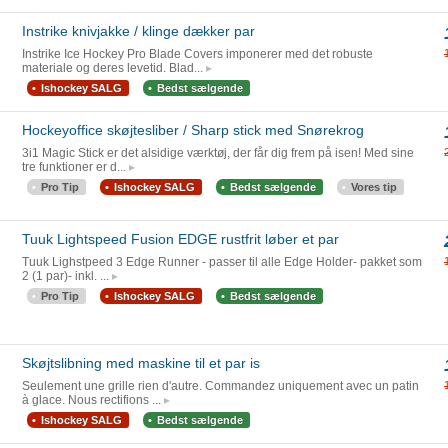
Instrike knivjakke / klinge dækker par
Instrike Ice Hockey Pro Blade Covers imponerer med det robuste
materiale og deres levetid. Blad...
Ishockey SALG
Bedst sælgende
Hockeyoffice skøjtesliber / Sharp stick med Snørekrog
3i1 Magic Stick er det alsidige værktøj, der får dig frem på isen! Med sine
tre funktioner er d...
Pro Tip
Ishockey SALG
Bedst sælgende
Vores tip
Tuuk Lightspeed Fusion EDGE rustfrit løber et par
Tuuk Lighstpeed 3 Edge Runner - passer til alle Edge Holder- pakket som
2 (1 par)- inkl. ...
Pro Tip
Ishockey SALG
Bedst sælgende
Skøjtslibning med maskine til et par is
Seulement une grille rien d'autre. Commandez uniquement avec un patin
à glace. Nous rectifions ...
Ishockey SALG
Bedst sælgende