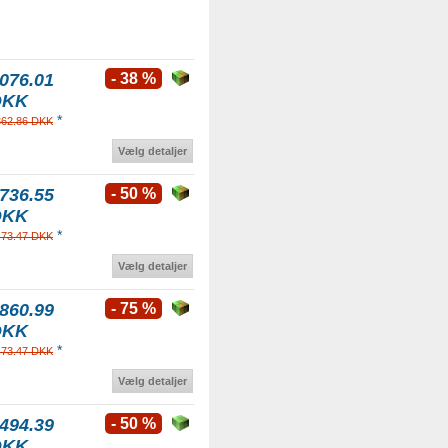
076.01
- 38 %
DKK
*
362.86 DKK
Vælg detaljer
736.55
- 50 %
DKK
*
473.47 DKK
Vælg detaljer
860.99
- 75 %
DKK
*
473.47 DKK
Vælg detaljer
494.39
- 50 %
DKK