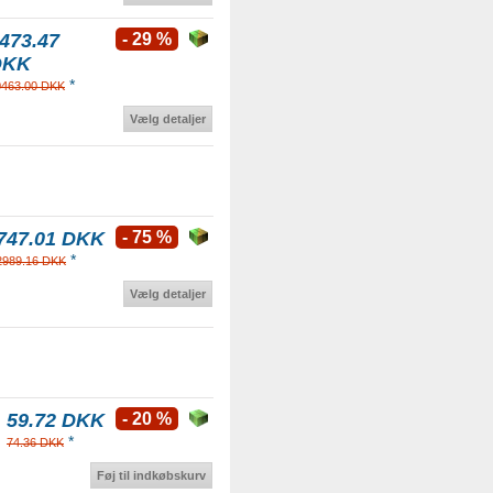
473.47
- 29 %
DKK
*
0463.00 DKK
Vælg detaljer
747.01 DKK
- 75 %
*
2989.16 DKK
Vælg detaljer
59.72 DKK
- 20 %
*
74.36 DKK
Føj til indkøbskurv