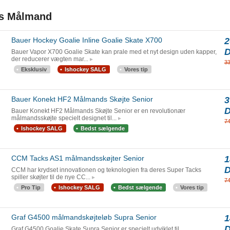
ers Målmand
Bauer Hockey Goalie Inline Goalie Skate X700
2
Bauer Vapor X700 Goalie Skate kan prale med et nyt design uden kapper,
der reducerer vægten mar...
3
Eksklusiv
Ishockey SALG
Vores tip
Bauer Konekt HF2 Målmands Skøjte Senior
3
Bauer Konekt HF2 Målmands Skøjte Senior er en revolutionær
målmandsskøjte specielt designet til...
7
Ishockey SALG
Bedst sælgende
CCM Tacks AS1 målmandsskøjter Senior
1
CCM har krydset innovationen og teknologien fra deres Super Tacks
spiller skøjter til de nye CC...
7
Pro Tip
Ishockey SALG
Bedst sælgende
Vores tip
Graf G4500 målmandskøjteløb Supra Senior
1
Graf G4500 Goalie Skate Supra Senior er specielt udviklet til