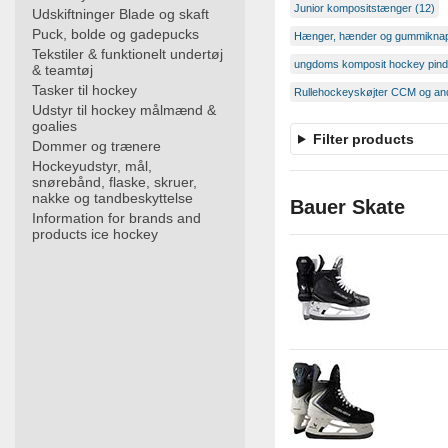
Junior kompositstænger (12)
Udskiftninger Blade og skaft
Puck, bolde og gadepucks
Hænger, hænder og gummiknap
Tekstiler & funktionelt undertøj
ungdoms komposit hockey pind
& teamtøj
Tasker til hockey
Rullehockeyskøjter CCM og and
Udstyr til hockey målmænd &
goalies
Filter products
Dommer og trænere
Hockeyudstyr, mål,
snørebånd, flaske, skruer,
nakke og tandbeskyttelse
Bauer Skate
Information for brands and
products ice hockey