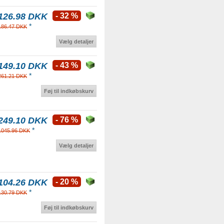
126.98 DKK
- 32 %
*
186.47 DKK
Vælg detaljer
149.10 DKK
- 43 %
*
261.21 DKK
Føj til indkøbskurv
249.10 DKK
- 76 %
*
1045.96 DKK
Vælg detaljer
104.26 DKK
- 20 %
*
130.79 DKK
Føj til indkøbskurv