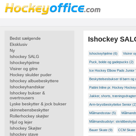
Ishockey SAL
Bedst sælgende
Eksklusiv
Ny
Ishockeyhjelme (6)
Visirer o
Ishockey SALG
Ishockeyhjelme
Puck, bolde og gadepucks (2)
Visirer og gitre
Ice Hockey Elbow Pads Junior 
Hockey skulder puder
Beskyttelsesbukser til børn og 
Ishockey albuebeskyttere
Ishockeyhandskar
Pattini Inline pr. Hockey Hockey
Ishockey bukser &
Jakker, shorts, træningsdragter
overtrousers
Lyske beskytter & jock bukser
Arm-brystbeskyttelse Senior (2
skinnebensbeskytter
Målmandsstav (5)
Målmands 
Rollerhockey skøjter
Hjul og lejer
Målmandsudstyr: skridtbeskytte
Ishockey Skøjter
Bauer Skate (9)
CCM Skate 
Ishockey stave