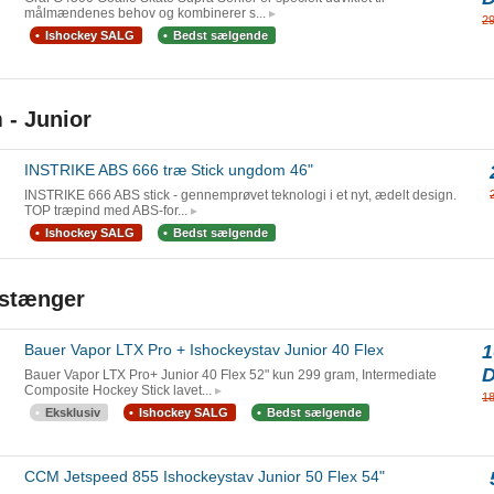
målmændenes behov og kombinerer s...
2
Ishockey SALG
Bedst sælgende
- Junior
INSTRIKE ABS 666 træ Stick ungdom 46"
INSTRIKE 666 ABS stick - gennemprøvet teknologi i et nyt, ædelt design.
TOP træpind med ABS-for...
Ishockey SALG
Bedst sælgende
tstænger
Bauer Vapor LTX Pro + Ishockeystav Junior 40 Flex
1
Bauer Vapor LTX Pro+ Junior 40 Flex 52" kun 299 gram, Intermediate
Composite Hockey Stick lavet...
1
Eksklusiv
Ishockey SALG
Bedst sælgende
CCM Jetspeed 855 Ishockeystav Junior 50 Flex 54"