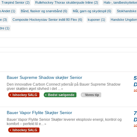
Træpind Senior (2)
Rullehockey Thorax skulderpude Inline (2)
Hals-, tandbeskyttelse
 Andet (1)
Bånd, flasker og snørebånd (6)
Mål, garn og skydespil (6)
Stokhandske 
e (3)
Composite Hockeystav Senior indtil 80 Flex (6)
kuponer (1)
Handske Ungdom
re (1)
Bauer Supreme Shadow skøjter Senior
5
Den innovative Carbon Connect ydersål på Bauer Supreme Shadow
giver skøjten øget stivhed i det ...
1
Ishockey SALG
Bedst sælgende
Vores tip
Bauer Vapor Flylite Skøjter Senior
7
Bauer Vapor Flylite Senior Skøjter leverer eksplosiv energi, kontrol og
komfort – perfekt til e...
1
Ishockey SALG