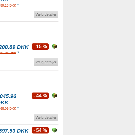
*
989.16 DKK
Vælg detaljer
208.89 DKK
- 15 %
*
246.26 DKK
Vælg detaljer
045.96
- 44 %
DKK
*
868.09 DKK
Vælg detaljer
597.53 DKK
- 54 %