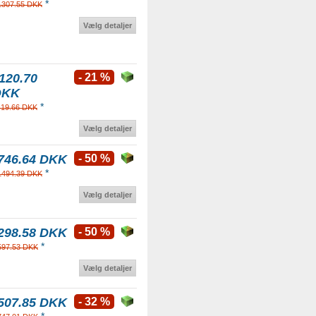
*
1307.55 DKK
Vælg detaljer
120.70
- 21 %
DKK
*
419.66 DKK
Vælg detaljer
746.64 DKK
- 50 %
*
1494.39 DKK
Vælg detaljer
298.58 DKK
- 50 %
*
597.53 DKK
Vælg detaljer
507.85 DKK
- 32 %
*