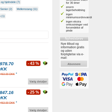
 og hjelmdele (7)
for 36 timer
enorm
Senior (2)
Mellemstang (11)
lagerbeholdning
ingen
 (1)
minimumsordreværdi
ingen ekstra
omkostninger ved
forsendelse af
pinde
Nyhedsbrev
Nye tilbud og
information gratis
og uden
forpligtelse via e-
mail:
978.70
- 43 %
Abonnere
DKK
*
0463.00 DKK
Vælg detaljer
847.16
- 25 %
DKK
*
0463.00 DKK
Vælg detaljer