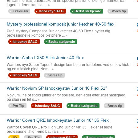
En sammensat juniorracket til en speciel pris for forskellige mærker, da
lagerholderen kan lide...
Eksklusiv
Ishockey SALG
Bedst sælgende
Vores tip
Mystery professionel komposit junior ketcher 40-50 flex
Profi Mystery Composite Junior ketcher 40-50 Flex tilbyder dig
professionelle kompositketchere ...
Ishockey SALG
Bedst sælgende
Warrior Alpha LX50 Stick Junior 40 Flex
Warriors nye Saber Taper 2-design kombinerer fordelene ved en low kick-
og en midkick-pind. Nem...
Ishockey SALG
Vores tip
Warrior Novium SP Ishockeystav Junior 40 Flex 51"
Novium line of sticks junior er for spillere, der leder efter øget hastighed
på slag i en let o...
Pro Tip
Ishockey SALG
Bedst sælgende
Vores tip
Warrior Covert QRE Ishockeystav Junior 48" 35 Flex
Warrior Covert QRE Pro High End Junior 48" 35 Flex er et ægte
professionelt high-end bat fra si...
NY
Pro Tip
Ishockey SALG
Bedst sælgende