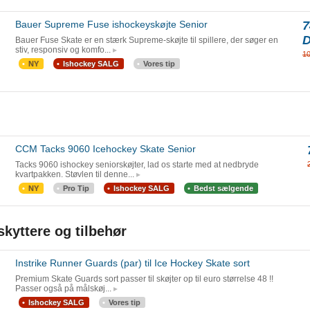
Bauer Supreme Fuse ishockeyskøjte Senior
7
Bauer Fuse Skate er en stærk Supreme-skøjte til spillere, der søger en
stiv, responsiv og komfo...
1
NY
Ishockey SALG
Vores tip
CCM Tacks 9060 Icehockey Skate Senior
Tacks 9060 ishockey seniorskøjter, lad os starte med at nedbryde
kvartpakken. Støvlen til denne...
NY
Pro Tip
Ishockey SALG
Bedst sælgende
skyttere og tilbehør
Instrike Runner Guards (par) til Ice Hockey Skate sort
Premium Skate Guards sort passer til skøjter op til euro størrelse 48 !!
Passer også på målskøj...
Ishockey SALG
Vores tip