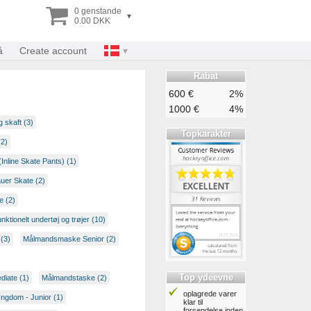
0 genstande
▾
0.00 DKK
å
Create account
Rabat
600 €
2%
1000 €
4%
g skaft (3)
Topkarakter
(2)
(Inline Skate Pants) (1)
uer Skate (2)
e (2)
nktionelt undertøj og trøjer (10)
 (3)
Målmandsmaske Senior (2)
Top ydeevne
diate (1)
Målmandstaske (2)
oplagrede varer
ngdom - Junior (1)
klar til
forsendelse inden