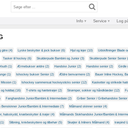
Info
Service
Log p
G
g gitre (4)
Lyske beskytter & jock bukser (6)
Hjul og lejer (10)
Udskiftninger Blade o
Tasker til hockey (6)
Skulderpude Bambini og Junior (3)
Skulderpude Senior Senior 
Youth (1)
Ærmebukser ældre (2)
Handske Junior (2)
Handske senior (2)
Girdle 
unge (1)
Ishockey bukser Senior (2)
Ældre benvarmere (2)
Bauer Inline Hockey, Ba
 Mission (1)
Ishockey sammensat hockeysticks senior (12)
Kasketter og strikede hatt
 og holdtøj (16)
T-shirts og hættetrøjer (2)
Strømper, sokker og håndklæder (12)
Fu
)
Fanghandske Junior/Bambini & Intermediate (2)
Griber Senior / Gribehandske Senior
Benskinner Junior/Bambini & Intermediate (7)
Målmand skinner senior (4)
r, halsskydd, knæbeskytter & trøjer (4)
Målmands Stokhandske Junior/Bambini & Interme
(1)
Slibning, knivbeskyttere og tilbehør (5)
Skøjter & Inliners Målmand (4)
træpind U