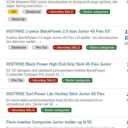
CCM Jetspeed 855 Junior-Ishockeystav er designet til unge spillere, der
søger fart og præcision...
NY
Eksklusiv
Ishockey SALG
Bedst sælgende
Vores tip
INSTRIKE 1-piece BlackPower 2.0 stav Junior 45 Flex 53"
1
Instrike BlackPower 2.0 ægte Junior 45 Flex i ét stykke - en ishockeystav,
der ikke kun sætter ...
1
Eksklusiv
Pro Tip
Ishockey SALG
Bedst sælgende
INSTRIKE Black Power High End Grip Stick 45 Flex Junior
53 "(3" længere end standard juniorpinden) Instrike BlackPower
Composite Schläger Pro Junior St...
Pro Tip
Ishockey SALG
Bedst sælgende
INSTRIKE Sort Power Lite Hockey Stick Junior 45 Flex
En mest stabil juniorhockeystok med 45 flex på markedet til en
sensationel pris. Sådan ser lill...
Ishockey SALG
Bedst sælgende
Flere mærker Composite Junior holder op til 55