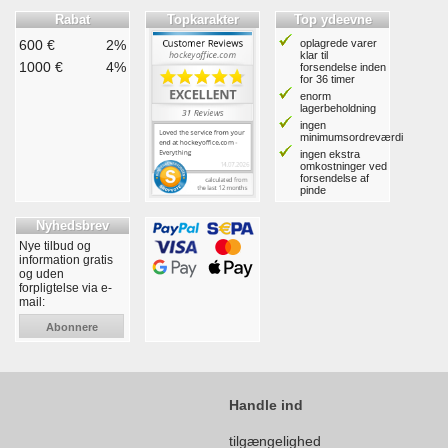
Rabat
Topkarakter
Top ydeevne
600 €
2%
oplagrede varer
klar til
1000 €
4%
forsendelse inden
for 36 timer
enorm
lagerbeholdning
ingen
minimumsordreværdi
ingen ekstra
omkostninger ved
forsendelse af
pinde
Nyhedsbrev
Nye tilbud og
information gratis
og uden
forpligtelse via e-
mail:
Abonnere
Handle ind
tilgængelighed