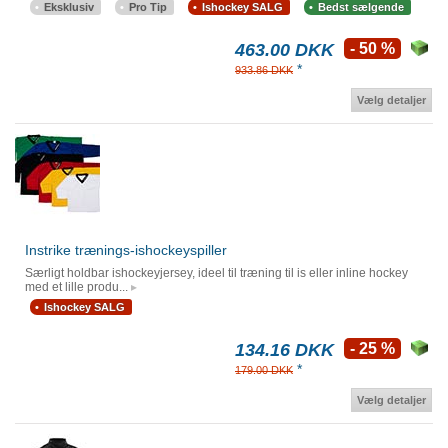
Eksklusiv
Pro Tip
Ishockey SALG
Bedst sælgende
463.00 DKK
- 50 %
*
933.86 DKK
Vælg detaljer
Instrike trænings-ishockeyspiller
Særligt holdbar ishockeyjersey, ideel til træning til is eller inline hockey
med et lille produ...
Ishockey SALG
134.16 DKK
- 25 %
*
179.00 DKK
Vælg detaljer