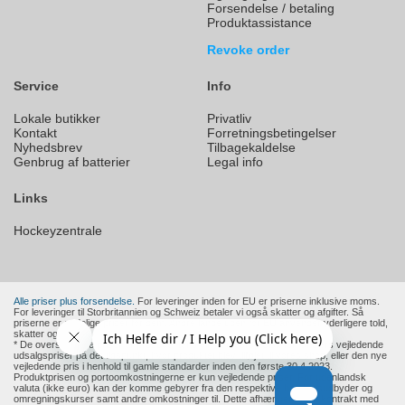
Forsendelse / betaling
Produktassistance
Revoke order
Service
Info
Lokale butikker
Privatliv
Kontakt
Forretningsbetingelser
Nyhedsbrev
Tilbagekaldelse
Genbrug af batterier
Legal info
Links
Hockeyzentrale
Alle priser plus forsendelse.
For leveringer inden for EU er priserne inklusive moms.
For leveringer til Storbritannien og Schweiz betaler vi også skatter og afgifter. Så
priserne er endelige priser for dem. Andre lande uden for EU anvender yderligere told,
skatter og afgifter.
* De overstregede priser er producentens eller en europæisk forhandlers vejledende
udsalgspriser på det tidspunkt, hvor produktet blev tilføjet til vores shop, eller den nye
vejledende pris i henhold til gamle standarder inden den første 30.4.2023.
Produktprisen og portoomkostningerne er kun vejledende priser. For udenlandsk
valuta (ikke euro) kan der komme gebyrer fra den respektive betalingsudbyder og
omregningskurser samt andre omkostninger til. Dette afhænger af din kontrakt med