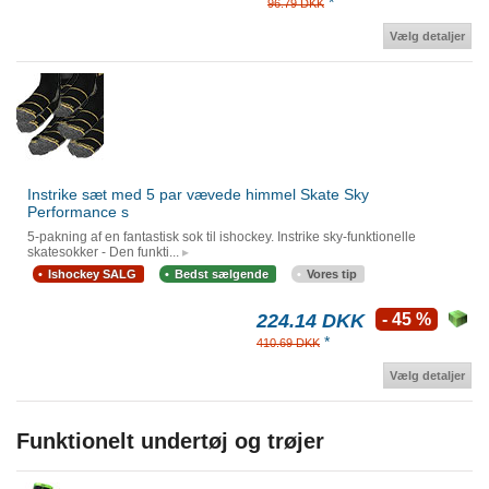
*
96.79 DKK
Vælg detaljer
Instrike sæt med 5 par vævede himmel Skate Sky
Performance s
5-pakning af en fantastisk sok til ishockey. Instrike sky-funktionelle
skatesokker - Den funkti...
Ishockey SALG
Bedst sælgende
Vores tip
224.14 DKK
- 45 %
*
410.69 DKK
Vælg detaljer
Funktionelt undertøj og trøjer