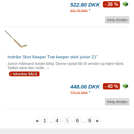
522.80 DKK
- 36 %
*
821.75 DKK
Vælg detaljer
Instrike Shot Keeper Træ keeper stick junior 21"
Junior målmand holder billig. Denne racket fås til venstre og højre hånd.
Takket være den unikk...
Ishockey SALG
448.06 DKK
- 40 %
*
747.01 DKK
Vælg detaljer
«
1
4
5
6
9
»
...
·
·
...