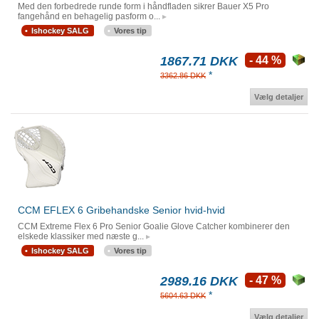
Med den forbedrede runde form i håndfladen sikrer Bauer X5 Pro
fangehånd en behagelig pasform o...
Ishockey SALG
Vores tip
1867.71 DKK
- 44 %
*
3362.86 DKK
Vælg detaljer
CCM EFLEX 6 Gribehandske Senior hvid-hvid
CCM Extreme Flex 6 Pro Senior Goalie Glove Catcher kombinerer den
elskede klassiker med næste g...
Ishockey SALG
Vores tip
2989.16 DKK
- 47 %
*
5604.63 DKK
Vælg detaljer