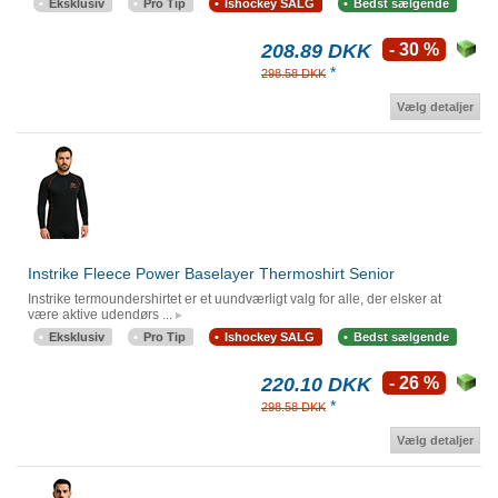
Eksklusiv
Pro Tip
Ishockey SALG
Bedst sælgende
208.89 DKK
- 30 %
*
298.58 DKK
Vælg detaljer
Instrike Fleece Power Baselayer Thermoshirt Senior
Instrike termoundershirtet er et uundværligt valg for alle, der elsker at
være aktive udendørs ...
Eksklusiv
Pro Tip
Ishockey SALG
Bedst sælgende
220.10 DKK
- 26 %
*
298.58 DKK
Vælg detaljer