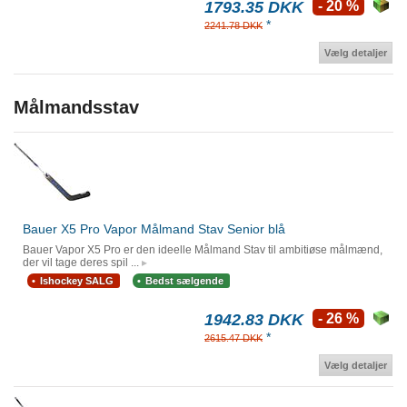
1793.35 DKK
- 20 %
*
2241.78 DKK
Vælg detaljer
Målmandsstav
Bauer X5 Pro Vapor Målmand Stav Senior blå
Bauer Vapor X5 Pro er den ideelle Målmand Stav til ambitiøse målmænd,
der vil tage deres spil ...
Ishockey SALG
Bedst sælgende
1942.83 DKK
- 26 %
*
2615.47 DKK
Vælg detaljer