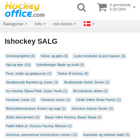
0 genstande
▾
0.00 DKK
Kategorier
Info
min konto
Ishockey SALG
Ishockeyhjelme (6)
Visirer og gitre (4)
Lyske beskytter & jock bukser (6)
Hjul og lejer (10)
Udskiftninger Blade og skaft (3)
Puck, bolde og gadepucks (2)
Tasker til hockey (6)
Skulderpude Bambini og Junior (3)
Skulderpude Senior Senior (2)
Ice Hockey Elbow Pads Junior Youth (1)
Ærmebukser ældre (2)
Handske Junior (2)
Handske senior (2)
Girdle (Inline Skate Pants) (1)
Beskyttelsesbukser til børn og unge (1)
Ishockey bukser Senior (2)
Ældre benvarmere (2)
Bauer Inline Hockey, Bauer Skate (2)
Pattini Inline pr. Hockey Hockey Mission (1)
Ishockey sammensat hockeysticks senior (12)
Kasketter og strikede hatte (2)