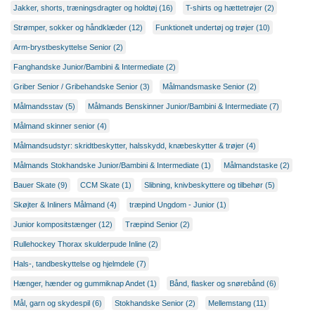
Jakker, shorts, træningsdragter og holdtøj (16)
T-shirts og hættetrøjer (2)
Strømper, sokker og håndklæder (12)
Funktionelt undertøj og trøjer (10)
Arm-brystbeskyttelse Senior (2)
Fanghandske Junior/Bambini & Intermediate (2)
Griber Senior / Gribehandske Senior (3)
Målmandsmaske Senior (2)
Målmandsstav (5)
Målmands Benskinner Junior/Bambini & Intermediate (7)
Målmand skinner senior (4)
Målmandsudstyr: skridtbeskytter, halsskydd, knæbeskytter & trøjer (4)
Målmands Stokhandske Junior/Bambini & Intermediate (1)
Målmandstaske (2)
Bauer Skate (9)
CCM Skate (1)
Slibning, knivbeskyttere og tilbehør (5)
Skøjter & Inliners Målmand (4)
træpind Ungdom - Junior (1)
Junior kompositstænger (12)
Træpind Senior (2)
Rullehockey Thorax skulderpude Inline (2)
Hals-, tandbeskyttelse og hjelmdele (7)
Hænger, hænder og gummiknap Andet (1)
Bånd, flasker og snørebånd (6)
Mål, garn og skydespil (6)
Stokhandske Senior (2)
Mellemstang (11)