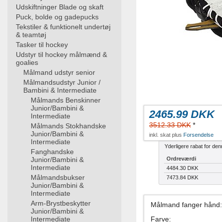
Udskiftninger Blade og skaft
Puck, bolde og gadepucks
Tekstiler & funktionelt undertøj
& teamtøj
Tasker til hockey
Udstyr til hockey målmænd &
goalies
Målmand udstyr senior
Målmandsudstyr Junior /
Bambini & Intermediate
Målmands Benskinner
Junior/Bambini &
2465.99 DKK
Intermediate
3512.33 DKK
*
Målmands Stokhandske
Junior/Bambini &
inkl. skat plus
Forsendelse
Intermediate
Yderligere rabat for den
Fanghandske
Junior/Bambini &
Ordreværdi
Intermediate
4484.30 DKK
Målmandsbukser
7473.84 DKK
Junior/Bambini &
Intermediate
Arm-Brystbeskytter
Målmand fanger hånd
:
Junior/Bambini &
Intermediate
Farve
: