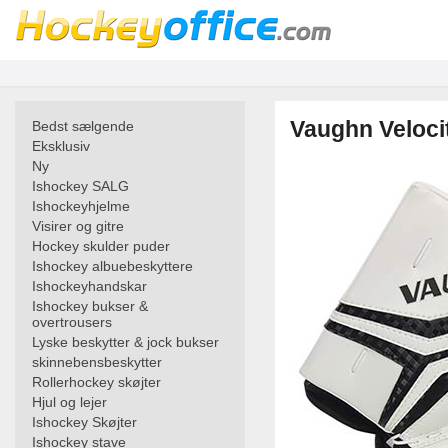
Vaughn Veloci
Bedst sælgende
Eksklusiv
Ny
Ishockey SALG
Ishockeyhjelme
Visirer og gitre
Hockey skulder puder
Ishockey albuebeskyttere
Ishockeyhandskar
Ishockey bukser &
overtrousers
Lyske beskytter & jock bukser
skinnebensbeskytter
Rollerhockey skøjter
Hjul og lejer
Ishockey Skøjter
Ishockey stave