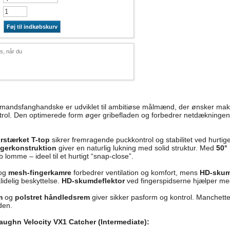
Føj til indkøbskurv
s, når du
mandsfanghandske er udviklet til ambitiøse målmænd, der ønsker mak
rol. Den optimerede form øger gribefladen og forbedrer netdækningen 
rstærket T-top
sikrer fremragende puckkontrol og stabilitet ved hurtig
gerkonstruktion
giver en naturlig lukning med solid struktur. Med
50°
 lomme – ideel til et hurtigt “snap-close”.
 og
mesh-fingerkamre
forbedrer ventilation og komfort, mens
HD-skum
idelig beskyttelse.
HD-skumdeflektor
ved fingerspidserne hjælper med
m
og
polstret håndledsrem
giver sikker pasform og kontrol. Manchette
den.
aughn Velocity VX1 Catcher (Intermediate):