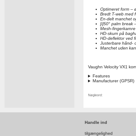
Optimeret form – 
Bredt T-web med fo
En-delt manchet og
[i]50° palm break 
Mesh-fingerkamre 
HD-skum på baghå
HD-deflektor ved fi
Justerbare hånd- 
Manchet uden kant
Vaughn Velocity VX1 komb
Features
Manufacturer (GPSR)
Nøgleord:
Handle ind
tilgængelighed