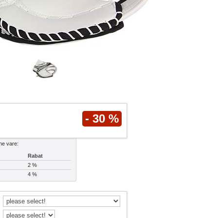
- 30 %
ne vare:
Rabat
2 %
4 %