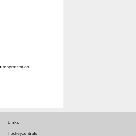
r toppræstation.
Links
Hockeyzentrale