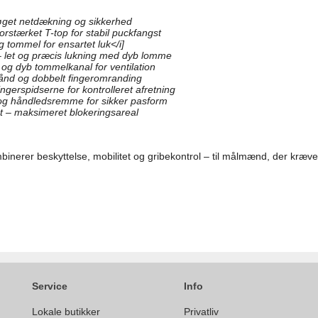
øget netdækning og sikkerhed
rstærket T-top for stabil puckfangst
 tommel for ensartet luk</i]
– let og præcis lukning med dyb lomme
og dyb tommelkanal for ventilation
nd og dobbelt fingeromranding
ngerspidserne for kontrolleret afretning
og håndledsremme for sikker pasform
 – maksimeret blokeringsareal
inerer beskyttelse, mobilitet og gribekontrol – til målmænd, der kræve
Service
Info
Lokale butikker
Privatliv