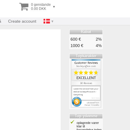
0 genstande
▾
0.00 DKK
å
Create account
Rabat
600 €
2%
1000 €
4%
Topkarakter
Top ydeevne
oplagrede varer
klar til
forsendelse inden