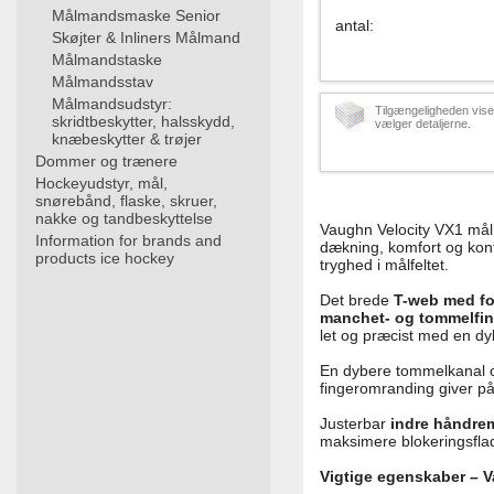
Målmandsmaske Senior
antal
:
Skøjter & Inliners Målmand
Målmandstaske
Målmandsstav
Målmandsudstyr:
Tilgængeligheden vise
skridtbeskytter, halsskydd,
vælger detaljerne.
knæbeskytter & trøjer
Dommer og trænere
Hockeyudstyr, mål,
snørebånd, flaske, skruer,
nakke og tandbeskyttelse
Vaughn Velocity VX1 mål
Information for brands and
dækning, komfort og kont
products ice hockey
tryghed i målfeltet.
Det brede
T-web med fo
manchet- og tommelfin
let og præcist med en dyb
En dybere tommelkanal
fingeromranding giver pål
Justerbar
indre håndre
maksimere blokeringsfla
Vigtige egenskaber – V