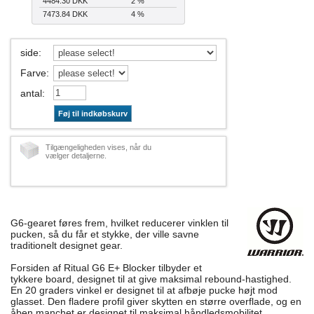
4484.30 DKK
2 %
7473.84 DKK
4 %
side
:
Farve
:
antal
:
Føj til indkøbskurv
Tilgængeligheden vises, når du
vælger detaljerne.
G6-gearet føres frem, hvilket reducerer vinklen til
pucken, så du får et stykke, der ville savne
traditionelt designet gear.
Forsiden af ​​Ritual G6 E+ Blocker tilbyder et
tykkere board, designet til at give maksimal rebound-hastighed.
En 20 graders vinkel er designet til at afbøje pucke højt mod
glasset. Den fladere profil giver skytten en større overflade, og en
åben manchet er designet til maksimal håndledsmobilitet.