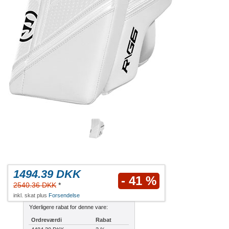
1494.39 DKK
- 41 %
2540.36 DKK
*
inkl. skat plus
Forsendelse
Yderligere rabat for denne vare:
Ordreværdi
Rabat