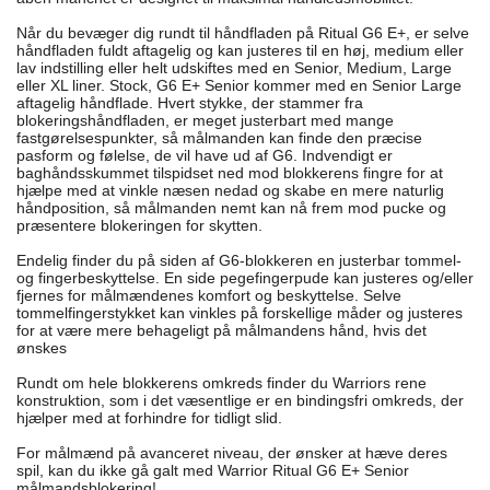
Når du bevæger dig rundt til håndfladen på Ritual G6 E+, er selve
håndfladen fuldt aftagelig og kan justeres til en høj, medium eller
lav indstilling eller helt udskiftes med en Senior, Medium, Large
eller XL liner. Stock, G6 E+ Senior kommer med en Senior Large
aftagelig håndflade. Hvert stykke, der stammer fra
blokeringshåndfladen, er meget justerbart med mange
fastgørelsespunkter, så målmanden kan finde den præcise
pasform og følelse, de vil have ud af G6. Indvendigt er
baghåndsskummet tilspidset ned mod blokkerens fingre for at
hjælpe med at vinkle næsen nedad og skabe en mere naturlig
håndposition, så målmanden nemt kan nå frem mod pucke og
præsentere blokeringen for skytten.
Endelig finder du på siden af ​​G6-blokkeren en justerbar tommel-
og fingerbeskyttelse. En side pegefingerpude kan justeres og/eller
fjernes for målmændenes komfort og beskyttelse. Selve
tommelfingerstykket kan vinkles på forskellige måder og justeres
for at være mere behageligt på målmandens hånd, hvis det
ønskes
Rundt om hele blokkerens omkreds finder du Warriors rene
konstruktion, som i det væsentlige er en bindingsfri omkreds, der
hjælper med at forhindre for tidligt slid.
For målmænd på avanceret niveau, der ønsker at hæve deres
spil, kan du ikke gå galt med Warrior Ritual G6 E+ Senior
målmandsblokering!