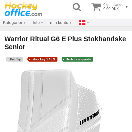
0 genstande
▾
0.00 DKK
Kategorier
Info
min konto
Warrior Ritual G6 E Plus Stokhandske
Senior
Pro Tip
Ishockey SALG
Bedst sælgende