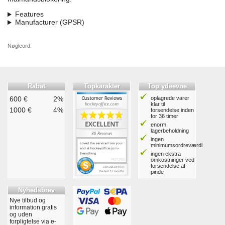
Features
Manufacturer (GPSR)
Nøgleord:
Rabat
Topkarakter
Top ydeevne
600 €
2%
oplagrede varer
klar til
1000 €
4%
forsendelse inden
for 36 timer
enorm
lagerbeholdning
ingen
minimumsordreværdi
ingen ekstra
omkostninger ved
forsendelse af
pinde
Nyhedsbrev
Nye tilbud og
information gratis
og uden
forpligtelse via e-